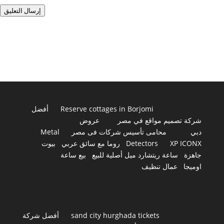
إرسال التعليق
Reserve cottages in Borjomi
أفضل
شركة تصميم مواقع في مصر
عروض
دبي
محامى تأسيس شركات فى مصر
Metal
XP ICONX
Detectors
روما مع سائق عربي
بيوت
جاهزة
ساعة ريتشارد ميل أصلية للبيع
بيع ساعة
اوميجا
عمال تنظيف
sand city hurghada tickets
أفضل شركة