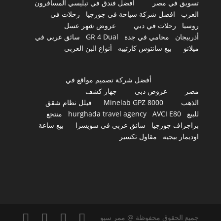
تسويق في مصر
أفضل فندق في تبليسي المسافرون
العرب
افضل شركة سياحة في جورجيا
رحلات في
روسيا
رحلات في دبي
عروض شهر عسل
أذربيجان
محامي في جدة
GR 4 Dual
سائق عربي في
ميلانو
بيع سانتوس كارتييه
أنواع البن العربي
أفضل شركة تصميم مواقع في
مصر
عروض دبي
جهاز كشف
الذهب
Minelab GPZ 8000
فيلل نظام شقق
للبيع
AVCI E80
hurghada travel agency
منتجع
براجراف جورجيا
سائق عربي في سويسرا
بيع ساعة
اوديمار بيجيه
مقاول تكسير
جميع الحقوق محفوظة @ ممر سيو