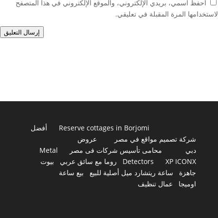
احفظ اسمي، بريدي الإلكتروني، والموقع الإلكتروني في هذا المتصفح
لاستخدامها المرة المقبلة في تعليقي.
إرسال التعليق
Reserve cottages in Borjomi
أفضل
شركة تصميم مواقع في مصر
عروض
دبي
محامى تأسيس شركات فى مصر
Metal
XP ICONX
Detectors
روما مع سائق عربي
بيوت
جاهزة
ساعة ريتشارد ميل أصلية للبيع
بيع ساعة
اوميجا
عمال تنظيف