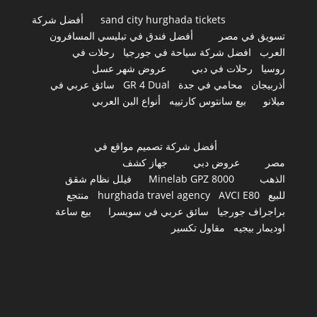
sand city hurghada tickets
أفضل شركة
تسويق في مصر
أفضل فندق في تبليسي المسافرون
العرب
افضل شركة سياحة في جورجيا
رحلات في
روسيا
رحلات في دبي
عروض شهر عسل
أذربيجان
محامي في جدة
GR 4 Dual
سائق عربي في
ميلانو
بيع سانتوس كارتييه
أنواع البن العربي
أفضل شركة تصميم مواقع في
مصر
عروض دبي
جهاز كشف
الذهب
Minelab GPZ 8000
فيلل نظام شقق
للبيع
AVCI E80
hurghada travel agency
منتجع
براجراف جورجيا
سائق عربي في سويسرا
بيع ساعة
اوديمار بيجيه
مقاول تكسير