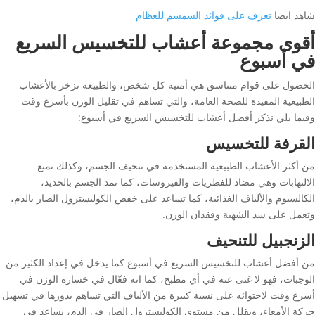
شاهد ايضا
تعرف على فوائد السمسم للعظام
أقوى مجموعة أعشاب للتخسيس السريع
في أسبوع
الحصول على قوام متناسق هي أمنية كل شخص، والطبيعة تزخر بالأعشاب
الطبيعية المفيدة للصحة العامة، والتي تساهم في تقليل الوزن بأسرع وقت
وفيما يلي نذكر أفضل أعشاب للتخسيس السريع في أسبوع:
القرفة للتخسيس
من أكثر الأعشاب الطبيعية المستخدمة في تنحيف الجسم، وكذلك تمنع
الالتهابات وهي مضاد للفطريات والفيروسات، كما تمد الجسم بالحديد،
الكالسيوم والألياف الغذائية، كما تساعد على خفض الكوليسترول الضار بالدم،
وتعمل على سد الشهية وفقدان الوزن.
الزنجبيل للتنحيف
من أفضل أعشاب للتخسيس السريع في أسبوع كما يدخل في إعداد الكثير من
الوجبات، فهو لا غنى عنه في أي مطبخ، كما انه فعّال في خسارة الوزن في
أسرع وقت لاحتوائه على نسبة كبيرة من الألياف التي تساهم بدورها في تسهيل
حركة الأمعاء، ويقلل من مستوى الكوليسترول الضار في الدم، يساعد في