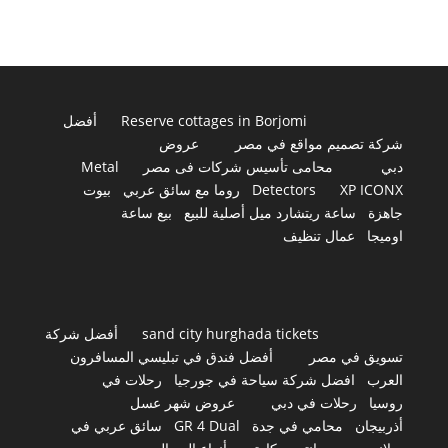
Reserve cottages in Borjomi
أفضل
شركة تصميم مواقع في مصر
عروض
دبي
محامى تأسيس شركات فى مصر
Metal
XP ICONX
Detectors
روما مع سائق عربي
بيوت
جاهزة
ساعة ريتشارد ميل أصلية للبيع
بيع ساعة
اوميجا
عمال تنظيف
sand city hurghada tickets
أفضل شركة
تسويق في مصر
أفضل فندق في تبليسي المسافرون
العرب
افضل شركة سياحة في جورجيا
رحلات في
روسيا
رحلات في دبي
عروض شهر عسل
أذربيجان
محامي في جدة
GR 4 Dual
سائق عربي في