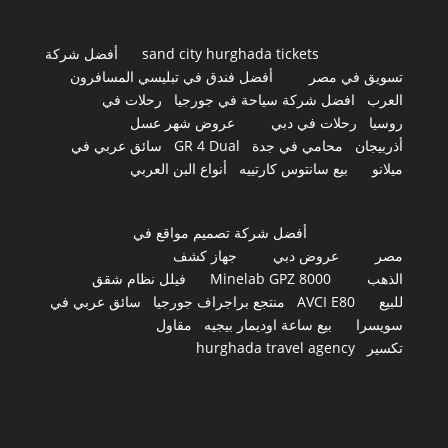
sand city hurghada tickets
أفضل شركة
تسويق في مصر
أفضل فندق في تبليسي المسافرون
العرب
افضل شركة سياحة في جورجيا
رحلات في
روسيا
رحلات في دبي
عروض شهر عسل
أذربيجان
محامي في جدة
GR 4 Dual
سائق عربي في
ميلانو
بيع سانتوس كارتييه
أنواع البن العربي
أفضل شركة تصميم مواقع في
مصر
عروض دبي
جهاز كشف
الذهب
Minelab GPZ 8000
فيلل نظام شقق
للبيع
AVCI E80
منتجع براجراف جورجيا
سائق عربي في
سويسرا
بيع ساعة اوديمار بيجيه
مقاول
تكسير
hurghada travel agency