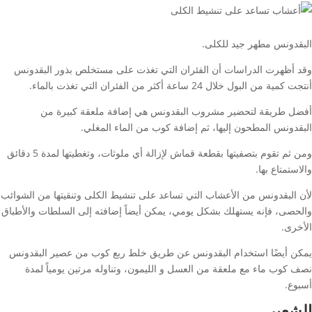
البقدونس مطهر جيد للكلى.
وقد أظهرت الدراسات أن الفئران التي تغذت على مستخلص بذور البقدونس
أنتجت كمية من البول خلال 24 ساعة أكثر من الفئران التي تغذت بالماء.
أفضل طريقة لتحضير مشروب البقدونس هي إضافة ملعقة كبيرة من
البقدونس المطحون إليها، ثم إضافة كوب من الماء المغلي.
ومن ثم تقوم بتصفيتها بقطعة قماش لإزالة أي ملوثات، وتغطيتها لمدة 5 دقائق
والاستمتاع بها.
لأن البقدونس من الأعشاب التي تساعد على تنشيط الكلى وتنقيتها من الشوائب
والحصى، فإنه يستهلك بشكل يومي، يمكن أيضاً إضافته إلى السلطات والأطباق
الأخرى.
يمكن أيضًا استخدام البقدونس عن طريق خلط ربع كوب من عصير البقدونس
نصف كوب ماء مع ملعقة من العسل و الليمون، وتناوله مرتين يومياً لمدة
أسبوع.
الشعير