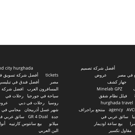
أفضل شركة تصميم
nd city hurghada
 في مصر
عروض
tickets
أفضل شركة تسويق ف
جهاز كشف
مصر
أفضل فندق في تبليسي
Minelab GPZ
المسافرون العرب
افضل شركة
فيلل نظام شقق
سياحة في جورجيا
رحلات في
hurghada travel
روسيا
رحلات في دبي
عرو
AVC
agency
منتجع براجراف
شهر عسل أذربيجان
محامي في
ا
سائق عربي في
جدة
GR 4 Dual
سائق عربي ف
را
بيع ساعة اوديمار
ميلانو
بيع سانتوس كارتييه
أنوا
مقاول تكسير
البن العربي