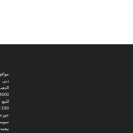
مواقع
دبي
الذهب
8000
للبيع
I E80
جورجي
سويس
بيجيه