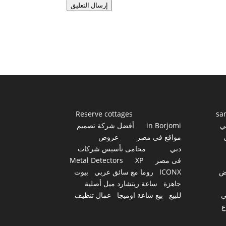
إرسال التعليق
Reserve cottages
sa
ي
in Borjomi
أفضل شركة تصميم
مواقع في مصر
عروض
دبي
محامى تأسيس شركات
فى مصر
XP
Metal Detectors
ض
ICONX
روما مع سائق عربي
بيوت
جاهزة
ساعة ريتشارد ميل أصلية
ي
للبيع
بيع ساعة اوميجا
عمال تنظيف
ع