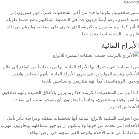
ويحققوه.
تتميز شخصيتهم بكونها واحدة من أكثر الشخصيات صبراً، فهم صبورون إلى
حدود قصوى، وهم أيضاً جيدون جداً في التخطيط بإمكانهم وضع خطط طويلة
التأثير كما أنهم مميزون بتفكيرهم الذي يحتوي على منطقية وبالرغم من ذلك
فأنهم من الشخصيات العنيدة جدا.
الأبراج المائية
من السمات التي تشترك بها الأبراج المائية أنها تهرب دائماً من الواقع إلى عالم
الأحلام، ويتسم المولودون في شهور الأبراج المائية بأنهم أشخاص هادئون
ويحبون الرومانسية، كما أنهم ملتزمين وحساسين للغاية.
كما أنهم من الشخصيات الكريمة حدًا ويتميزون بالأخلاق الحميدة وأنهم صادقون
وأناس أوفياء ومخلصون، ودائماً ما يحاولون أن يصبحوا سبب في سعادة
الأشخاص الآخرين.
من الجوانب السلبية للأبراج المائية أنها شخصيات متقلبة ومزاجية تتأثر بأقل
الأحداث التي تحدث من حولها ولا يمكنهم أن يواجهوا مشاكلهم ويحاولون التهرب
منها دائماً إلى عالم الأحلام والوهم الغير موجود في أرض الواقع.