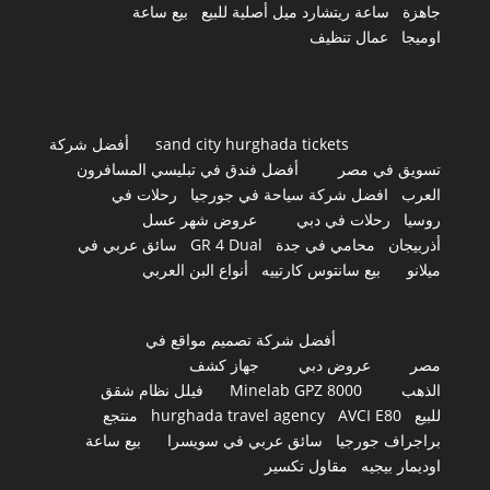
جاهزة
ساعة ريتشارد ميل أصلية للبيع
بيع ساعة
اوميجا
عمال تنظيف
sand city hurghada tickets
أفضل شركة
تسويق في مصر
أفضل فندق في تبليسي المسافرون
العرب
افضل شركة سياحة في جورجيا
رحلات في
روسيا
رحلات في دبي
عروض شهر عسل
أذربيجان
محامي في جدة
GR 4 Dual
سائق عربي في
ميلانو
بيع سانتوس كارتييه
أنواع البن العربي
أفضل شركة تصميم مواقع في
مصر
عروض دبي
جهاز كشف
الذهب
Minelab GPZ 8000
فيلل نظام شقق
للبيع
AVCI E80
hurghada travel agency
منتجع
براجراف جورجيا
سائق عربي في سويسرا
بيع ساعة
اوديمار بيجيه
مقاول تكسير