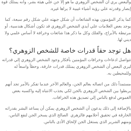
والبعض يري أن الشخص الزوهري ما هو إلا جن علي هيئة بشر، وأنه يمتلك قوة
إبصار وقدرته علي رؤية أشياء غيبية لا يراها غيره.
كما يذكر المؤمنون بهذه الشائعات أن شكل جبهته علي شكل رقم سبعة، كما
يوجد بعض العلامات علي أيدي الشخص الزوهري قد تكون أشكال هندسية، أو
مرتبطة بالأبراج، والفلك وكل ما ذكر هذا شائعات وخرافة لا أساس علمي ولا
ديني لها.
هل توجد حقاً قدرات خاصة للشخص الزوهري؟
تتواصل ادعاءات وخرافات المؤمنين بأفكار وجود الشخص الزوهري إلي قدراته
ليري البعض أن الشخص الزوهري يمتلك قدرات خارقة، وحظاً واسعاً له
وللمحيطين به.
مستمداً ذلك من اتصاله بعالم الجن، والعالم الآخر عندما تفكر بالأمر تجد أنهم
يربطوا بين الشخص الزوهري بالجن لكي يجذب الانتباه إليه واكسبه بعض
الغموض لدفع بالناس إلي تصديق هذه الخرافات.
بالإضافة إلى ذلك يدعون أن الشخص الزوهري يمكن أن يساعد البشر بقدراته
الخارقة في تحقيق أحلامهم فالزهري الصالح الذي يسخر الجن لنفع الناس،
ومنهم الشرير الذي يستغل الجن لإلحاق الأذى بالناس.