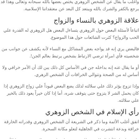
وأغلب ما يقال عن الشخص الزوهري يختص بعضها بالله سبحانه وتعالى وهذا قد
يرجع بالكفر والشرك بالله ويبتعد كل البعد عن معتقداتنا الإسلامية.
علاقة الزوهري بالنساء والزواج
اتباعاً لأسئلة البعض حول الزوهري يتساءل البعض هل الزوهري له القدرة علي
الحب والزواج؟ كثرت الشائعات حول هذا الموضوع.
فالبعض يري إنه قد يواجه بعض المشاكل مع النساء لأنه يكشف عن جوانب من
شخصيته فأي امرأة ترضي الارتباط بشخص يرتبط بعالم الجن!.
أو ما يقال عنه إنه بداخله جن في الأساس كل ذلك يبن لك أن الأمر خرافي ولا
أساس له من الصحة وتتوالي الخرافات أن الشخص الزهري.
وإذا تزوج يؤثر ذلك علي سلالته لذلك يضع البعض قيوداً علي زواج الزوهري إذا
كان يحمل الشر لا يتزوج حتى يتوقف شره، أما إذا كان خيراً يعود ذلك بالخير
علي سلالته.
رأي الإسلام في الشخص الزوهري
اتفق أغلب الأئمة وما ذكر في الشريعة أن الشخص الزوهري وقدراته الخارقة
خرافة وبدعة انتشرت في الجاهلية لتعلو مكانة السحرة.