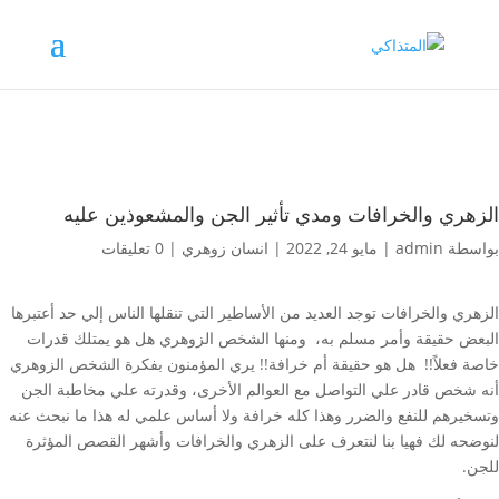
الزهري والخرافات ومدي تأثير الجن والمشعوذين عليه
بواسطة
admin
|
مايو 24, 2022
|
انسان زوهري
|
0 تعليقات
الزهري والخرافات توجد العديد من الأساطير التي تنقلها الناس إلي حد أعتبرها
البعض حقيقة وأمر مسلم به، ومنها الشخص الزوهري هل هو يمتلك قدرات
خاصة فعلاً!! هل هو حقيقة أم خرافة!! يري المؤمنون بفكرة الشخص الزوهري
أنه شخص قادر علي التواصل مع العوالم الأخرى، وقدرته علي مخاطبة الجن
وتسخيرهم للنفع والضرر وهذا كله خرافة ولا أساس علمي له هذا ما نبحث عنه
لنوضحه لك فهيا بنا لنتعرف على الزهري والخرافات وأشهر القصص المؤثرة
للجن.