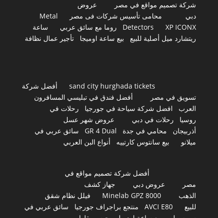
شركة تصميم مواقع في مصر
عروض
دبي
محامى تأسيس شركات فى مصر
Metal
XP ICONX
Detectors
روما مع سائق عربي
ساعة
ريتشارد ميل أصلية للبيع
بيع ساعة اوميجا
تأجير عمال نظافة
sand city hurghada tickets
أفضل شركة
تسويق في مصر
أفضل فندق في تبليسي المسافرون
العرب
افضل شركة سياحة في جورجيا
رحلات في
روسيا
رحلات في دبي
عروض شهر عسل
أذربيجان
محامي في جدة
GR 4 Dual
سائق عربي في
ميلانو
بيع سانتوس كارتييه
أنواع البن العربي
أفضل شركة تصميم مواقع في
مصر
عروض دبي
جهاز كشف
الذهب
Minelab GPZ 8000
فيلل نظام شقق
للبيع
AVCI E80
منتجع براجراف جورجيا
سائق عربي في
سويسرا
بيع ساعة اوديمار بيجيه
مقاول