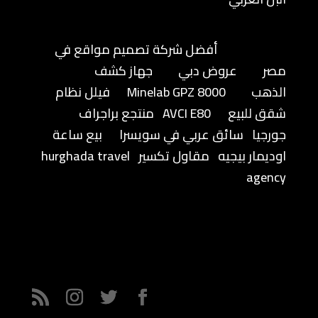
أفضل شركة تصميم مواقع في
مصر
عروض دبي
جهاز كشف
الذهب
Minelab GPZ 8000
فيلل نظام
شقق للبيع
AVCI E80
منتجع براجراف
جورجيا
سائق عربي في سويسرا
بيع ساعة
اوديمار بيجيه
مقاول تكسير
hurghada travel
agency