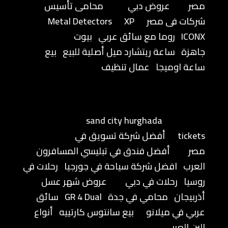
مصر
عروض دبي
محامى تأسيس
شركات فى مصر
XP
Metal Detectors
ICONX
روما مع سائق عربي
بيوت
جاهزة
ساعة ريتشارد ميل أصلية للبيع
بيع
ساعة اوميجا
عمال تنظيف
sand city hurghada
tickets
أفضل شركة تسويق في
مصر
أفضل فندق في تبليسي المسافرون
العرب
افضل شركة سياحة في جورجيا
رحلات في
روسيا
رحلات في دبي
عروض شهر عسل
أذربيجان
محامي في جدة
GR 4 Dual
سائق
عربي في ميلانو
بيع سانتوس كارتييه
أنواع
البن العربي