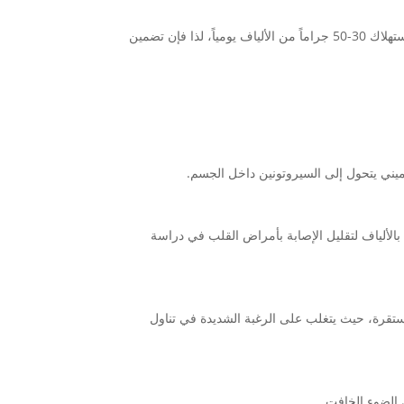
توفر بذور اليقطين ما يصل إلى 1.7 جرام من الألياف، ويحتوي كوب من قرع اليقطين الناعم و المهروس ما يصل إلى 3 جرام، ويُنصح باستهلاك 30-50 جراماً من الألياف يومياً، لذا فإن تضمين
يني يتحول إلى السيروتونين داخل الجسم.
بالألياف لتقليل الإصابة بأمراض القلب في دراسة
ستقرة، حيث يتغلب على الرغبة الشديدة في تناول
 الضوء الخافت.