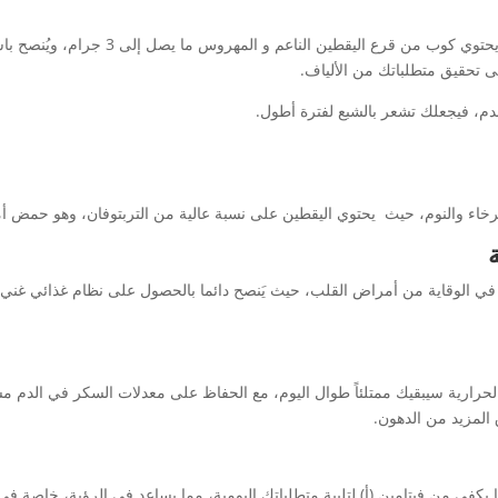
تحقيق متطلباتك من الألياف.
م، فيجعلك تشعر بالشبع لفترة أطول.
خاء والنوم، حيث يحتوي اليقطين على نسبة عالية من التربتوفان، وهو حمض أم
د في الوقاية من أمراض القلب، حيث يَنصح دائما بالحصول على نظام غذائي غني 
لحرارية سيبقيك ممتلئاً طوال اليوم، مع الحفاظ على معدلات السكر في الدم م
المزيد من الدهون.
 يكفي من فيتامين (أ) لتلبية متطلباتك اليومية، مما يساعد في الرؤية، خاصة في