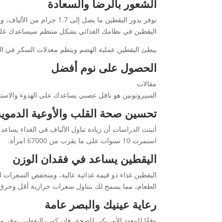
الشعور بالرضا والسعادة
اليقطين في نظامك الغذائي بشكل منتظم سيساعدك على 
يبطئ اليقطين عملية الهضم وينظم معدلات السكر في الد
الحصول على نوم أفضل
مقالات
السيروتونين هو ناقل عصبي يساعدك على الهدوء والاستر
تحسين صحة القلب والأوعية الدموية
أثبتت الدراسات أن زيادة تناول الألياف في الغذاء يساع
استمرت 10 سنوات على ما يقرب من 67000 امرأة.
اليقطين يساعد في فقدان الوزن
اليقطين غذاء ذو قيمة غذائية عالية، ومنخفض السعرات ا
الطعام، مما يسمح لك بتناول سعرات حرارية أقل وحرق 
رعاية عينيك والبصر عامة
وفقًا للمعهد الأمريكي للصحة، فإن كوب اليقطين يوفر ما