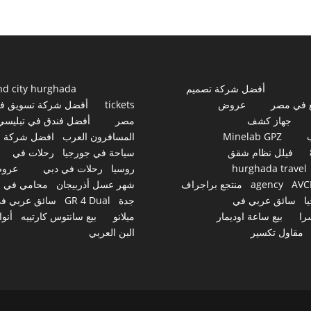
أفضل شركة تصميم
nd city hurghada
 في مصر
عروض
tickets
أفضل شركة تسويق ف
جهاز كشف
مصر
أفضل فندق في تبليسي
Minelab GPZ
المسافرون العرب
افضل شركة
فيلل نظام شقق
سياحة في جورجيا
رحلات في
hurghada travel
روسيا
رحلات في دبي
عرو
AVC
agency
منتجع براجراف
شهر عسل أذربيجان
محامي في
ا
سائق عربي في
جدة
GR 4 Dual
سائق عربي ف
را
بيع ساعة اوديمار
ميلانو
بيع سانتوس كارتييه
أنوا
مقاول تكسير
البن العربي