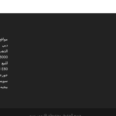
مواقع
دبي
الذهب
8000
للبيع
I E80
جورجي
سويس
بيجيه
جميع الحقوق محفوظة @ ممر سيو