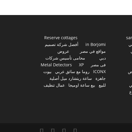
Reserve cottages
sa
ي
in Borjomi
أفضل شركة تصميم
مواقع في مصر
عروض
دبي
محامى تأسيس شركات
فى مصر
XP
Metal Detectors
ض
ICONX
روما مع سائق عربي
بيوت
جاهزة
ساعة ريتشارد ميل أصلية
ي
للبيع
بيع ساعة اوميجا
عمال تنظيف
ع