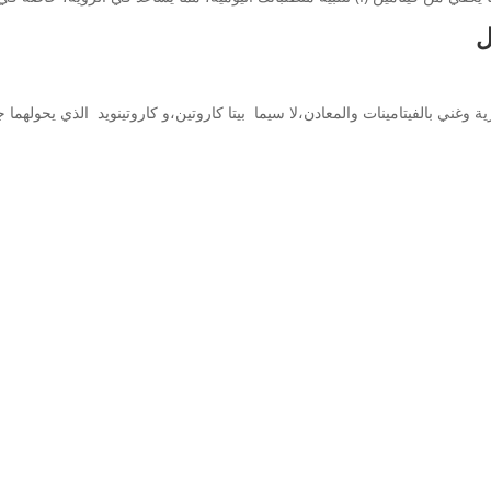
ل
ني بالفيتامينات والمعادن،لا سيما بيتا كاروتين،و كاروتينويد الذي يحولهما جس