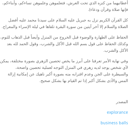
أعطانيهما من كنزه الذي تحت العرش، فتعلموهن وعلموهن نساءكم، وأبناءكم،
فإنها صلاة وقرآن ودعاء).
كل القرآن الكريم نزل به جبريل عليه السلام على سيدنا محمد عليه أفضل
الصلاة والسلام إلا آخر آيتين من سورة البقرة تلقاها في ليلة الإسراء والمعراج.
الحفاظ على الطهارة والوضوء قبل الخروج من المنزل وأيضاً قبل الذهاب للنوم،
وكذلك الحفاظ على قول بسم الله قبل الأكل والشرب، وقول الحمد لله بعد
الأكل والشرب.
وفي نهاية الأمر تعرفنا على أبرز ما يخص تحصين الزهري بصورة مختلفة، يمكن
لأي شخص يوجد لديه زهري في المنزل التوجه لعملية تحصين واضحة،
والسيطرة على الجن وعدم اقترابه منه بصورة أكبر ناهيك عن إمكانية إزالة
المس والأذى بشكل أكبر إذا تم القيام بها بشكل صحيح.
المصدر
explorance
business balls