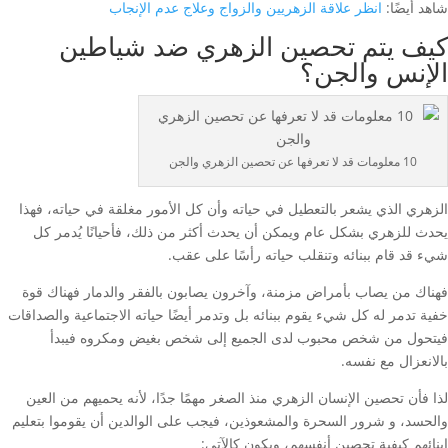
شاهد أيضًا:
انظر علاقة الزهريين والزواج وعلاج عدم الإنجاب
كيف يتم تحصين الزهري ضد شياطين
الإنس والجن؟
10 معلومات قد لا تعرفها عن تحصين الزهري والجن
الزهري الذي يشعر بالتعطيل في حياته وأن كل الأمور مغلقة في حياته، فهذا
يحدث للزهري بشكل عام ويمكن أن يحدث أكثر من ذلك، فأحيانًا يُدمر كل
شيء قد قام ببنائه وتنقلب حياته رأسًا على عقب.
فهناك من يصاب بأمراض مزمنة، وآخرون يصابون بالفقر والدمار فهناك قوة
خفية تدمر له كل شيء يقوم ببنائه بل وتدمر أيضًا حياته الاجتماعية والصداقات
فيتحول من شخص محبوب لدى الجميع إلى شخص بغيض ومكروه فيبدأ
بالانعزال مع نفسه.
لذا فأن تحصين الإنسان الزهري منذ الصغر مهمًا جدًا، لأنه يحميهم من العين
والحسد، و شرور السحرة والمشعوذين، فيجب على الوالدين أن يقوموا بتعليم
ابنائهم كيفية تحصين أنفسهم، ويكون كالآتي: