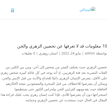
10 معلومات قد لا تعرفها عن تحصين الزهري والجن
بواسطة
admin
|
مايو 24, 2022
|
انسان زوهري
|
0 تعليقات
تحصين الزهري حيث يختلف البشر من شخص إلى أخر، ومن بين الكثير من
الفئات البشرية نجد فئة الزهريين، إذ أنه يوجد في كل عائلة كبيرة شخص زهري
على الأقل، يتعرض الإنسان الزهري دائمًا للخداع والأذية من قبل الإنس والجن،
ويمكن أن يتعرضوا للاختطاف من قبل السحرة والمشعوذين نتيجة لأفكارهم
الجاهلة حيث يقدمونهم كقرابين للجن ولحراس الكنوز حتى يستطيعوا
استخراجها دون أن يتعرضوا للأذى، فإذا كنت إنسان زهري يجب عليك قراءة هذا
المقال في الحال حيث سنتحدث عن تحصين الزهري وحمايته.