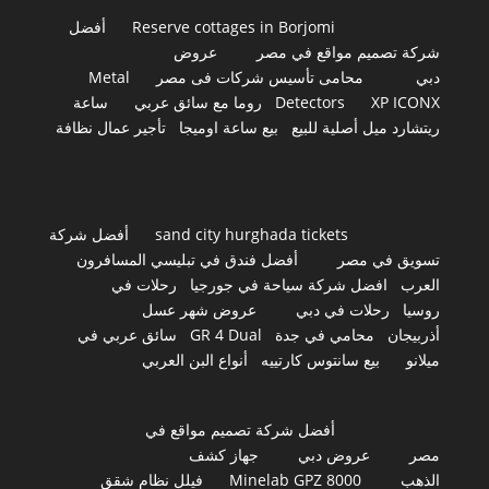
Reserve cottages in Borjomi
أفضل
شركة تصميم مواقع في مصر
عروض
دبي
محامى تأسيس شركات فى مصر
Metal
XP ICONX
Detectors
روما مع سائق عربي
ساعة
ريتشارد ميل أصلية للبيع
بيع ساعة اوميجا
تأجير عمال نظافة
sand city hurghada tickets
أفضل شركة
تسويق في مصر
أفضل فندق في تبليسي المسافرون
العرب
افضل شركة سياحة في جورجيا
رحلات في
روسيا
رحلات في دبي
عروض شهر عسل
أذربيجان
محامي في جدة
GR 4 Dual
سائق عربي في
ميلانو
بيع سانتوس كارتييه
أنواع البن العربي
أفضل شركة تصميم مواقع في
مصر
عروض دبي
جهاز كشف
الذهب
Minelab GPZ 8000
فيلل نظام شقق