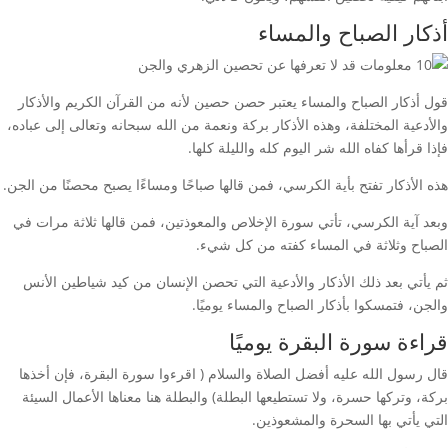
أذكار الصباح والمساء
قول أذكار الصباح والمساء يعتبر حصن حصين لأنه من القرآن الكريم والأذكار
والأدعية المختلفة، وهذه الأذكار بركة ونعمة من الله سبحانه وتعالى إلى عباده،
فإذا قرأها كفاه الله شر اليوم كله والليلة كلها.
هذه الأذكار تفتح بأية الكرسي، فمن قالها صباحًا ومساءًا يصبح محصنًا من الجن.
وبعد آية الكرسي، تأتي سورة الإخلاص والمعوذتين، فمن قالها ثلاثة مرات في
الصباح وثلاثة في المساء كفته من كل شيء.
ثم يأتي بعد ذلك الأذكار والأدعية التي تحصن الإنسان من كيد شياطين الأنس
والجن، فتمسكوا بأذكار الصباح والمساء يوميًا.
قراءة سورة البقرة يوميًا
قال رسول الله عليه أفضل الصلاة والسلام ( اقرءوا سورة البقرة، فإن أخذها
بركة، وتركها حسرة، ولا تستطيعها البطلة) والبطلة هنا معناها الأعمال السيئة
التي يأتي بها السحرة والمشعوذين.