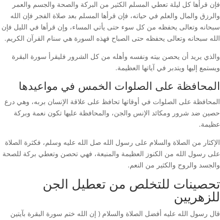
فإن قرأها كل ليلة تعطي المسلم الكثير من البركة والصحة والجسم والعمر
والرزق والمال والعلم في حياته، فإن قرأها المسلم بعد صلاة الفجر فإن الله
سبحانه وتعالى يحفظه من كل سوء حتى يأتي المساء، وإن قرأها في الليل فإن
الله سبحانه وتعالى يحفظه حتى الصباح فهذه السورة هي سنام القرآن الكريم.
والذي يريد أن يحصن بيته ونفسه وأهله من كل الشرور فليقرأ سورة البقرة
ويستمع إليها ويتدبر في آياتها العظيمة.
المحافظة على الصلوات الخمس في مواعيدها
المحافظة على الصلوات في أوقاتها تحافظ على علاقة الإنسان بربه، وهي درع
حصين ضد شرور ومكائد الإنس والجن، والمحافظة عليها تكون نعمة وبركة
عظيمة.
الإكثار من الصلاة والسلام على رسول الله صل الله عليه وسلم، فكثرة الصلاة
على رسول الله من الكنوز العظيمة والمنيعة، فهي تحصن وتعطي بركة للصحة
والجسد والروح والكثير من النعم.
تحصينات للتخلص من تعطيل الجن
للزهريين
قال رسول الله عليه أفضل الصلاة والسلام ( إن الله ختم سورة البقرة بآيتين