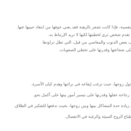
فسية، فإذا كانت تشعر بالرهبة فقد يعني خوفها من ابتعاد حبيبها عنها.
 تقدم شخص ثري لخطبتها لكنها لا تريد الإرتباط به.
اب بعض الذنوب والمعاصي من قبل، التي تظل تراودها.
 على شجاعتها وقدرتها على تخطي الصعوبات.
ل زوجها، حيث ترغب إيقاعه في براثنها وهدم كيان الأسرة.
رجاحة عقلها وقدرتها على تيسير أمور بيتها على أكمل نحو.
يادة حدة المشاكل بينها وبين زوجها، بحيث تدفعها للتفكير في الطلاق.
اع الزوج السيئة والرغبة في الانفصال.