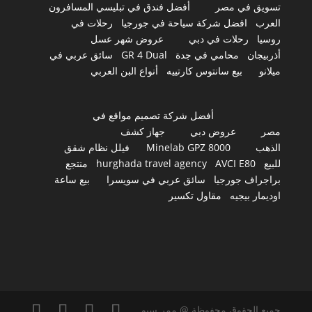
تسويق في مصر
أفضل فندق في تبليسي المسافرون
العرب
افضل شركة سياحة في جورجيا
رحلات في
روسيا
رحلات في دبي
عروض شهر عسل
أذربيجان
محامي في جدة
GR 4 Dual
سائق عربي في
ميلانو
بيع سانتوس كارتييه
أنواع البن العربي
أفضل شركة تصميم مواقع في
مصر
عروض دبي
جهاز كشف
الذهب
Minelab GPZ 8000
فيلل نظام شقق
للبيع
AVCI E80
hurghada travel agency
منتجع
براجراف جورجيا
سائق عربي في سويسرا
بيع ساعة
اوديمار بيجيه
مقاول تكسير
جميع الحقوق محفوظة @ ممر سيو