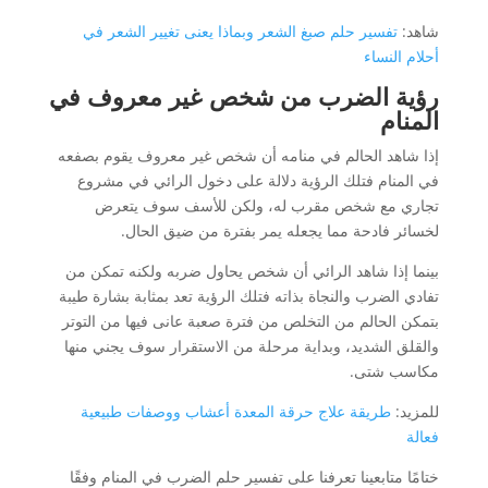
شاهد:
تفسير حلم صبغ الشعر وبماذا يعنى تغيير الشعر في
أحلام النساء
رؤية الضرب من شخص غير معروف في
المنام
إذا شاهد الحالم في منامه أن شخص غير معروف يقوم بصفعه
في المنام فتلك الرؤية دلالة على دخول الرائي في مشروع
تجاري مع شخص مقرب له، ولكن للأسف سوف يتعرض
لخسائر فادحة مما يجعله يمر بفترة من ضيق الحال.
بينما إذا شاهد الرائي أن شخص يحاول ضربه ولكنه تمكن من
تفادي الضرب والنجاة بذاته فتلك الرؤية تعد بمثابة بشارة طيبة
بتمكن الحالم من التخلص من فترة صعبة عانى فيها من التوتر
والقلق الشديد، وبداية مرحلة من الاستقرار سوف يجني منها
مكاسب شتى.
للمزيد:
طريقة علاج حرقة المعدة أعشاب ووصفات طبيعية
فعالة
ختامًا متابعينا تعرفنا على تفسير حلم الضرب في المنام وفقًا