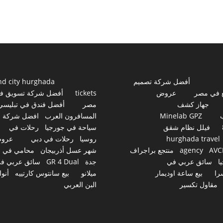
أفضل شركة تصميم
nd city hurghada
 في مصر
عروض
tickets
أفضل شركة تسويق ف
جهاز كشف
مصر
أفضل فندق في تبليسي
Minelab GPZ
المسافرون العرب
افضل شركة
فيلل نظام شقق
سياحة في جورجيا
رحلات في
hurghada travel
روسيا
رحلات في دبي
عرو
AVC
agency
منتجع براجراف
شهر عسل أذربيجان
محامي في
ا
سائق عربي في
جدة
GR 4 Dual
سائق عربي ف
را
بيع ساعة اوديمار
ميلانو
بيع سانتوس كارتييه
أنوا
مقاول تكسير
البن العربي