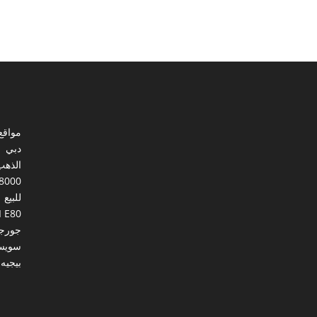
مواقع
دبي
الذهب
8000
للبيع
I E80
جورجي
سويس
بيجيه