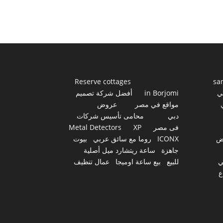
Reserve cottages
sa
ي
in Borjomi
أفضل شركة تصميم
مواقع في مصر
عروض
دبي
محامى تأسيس شركات
فى مصر
XP
Metal Detectors
ض
ICONX
روما مع سائق عربي
بيوت
جاهزة
ساعة ريتشارد ميل أصلية
ي
للبيع
بيع ساعة اوميجا
عمال تنظيف
ع