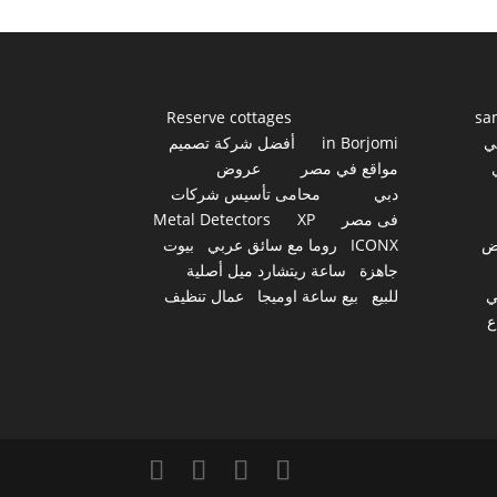
Reserve cottages
sa
ي
in Borjomi
أفضل شركة تصميم
مواقع في مصر
عروض
دبي
محامى تأسيس شركات
فى مصر
XP
Metal Detectors
ض
ICONX
روما مع سائق عربي
بيوت
جاهزة
ساعة ريتشارد ميل أصلية
ي
للبيع
بيع ساعة اوميجا
عمال تنظيف
ع