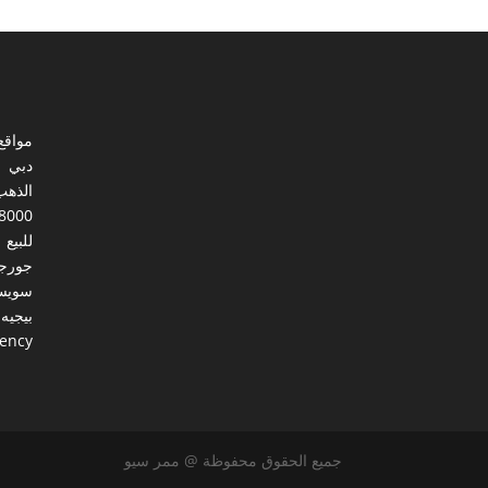
مواقع
دبي
الذهب
8000
للبيع
جورجي
سويس
بيجيه
gency
جميع الحقوق محفوظة @ ممر سيو