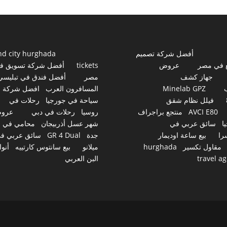
أفضل شركة تصميم
nd city hurghada
 في مصر
عروض
tickets
أفضل شركة تسويق ف
جهاز كشف
مصر
أفضل فندق في تبليسي
Minelab GPZ
المسافرون العرب
افضل شركة
فيلل نظام شقق
سياحة في جورجيا
رحلات في
AVCI E80
منتجع براجراف
روسيا
رحلات في دبي
عرو
ا
سائق عربي في
شهر عسل أذربيجان
محامي في
را
بيع ساعة اوديمار
جدة
GR 4 Dual
سائق عربي ف
مقاول تكسير
hurghada
ميلانو
بيع سانتوس كارتييه
أنوا
travel a
البن العربي