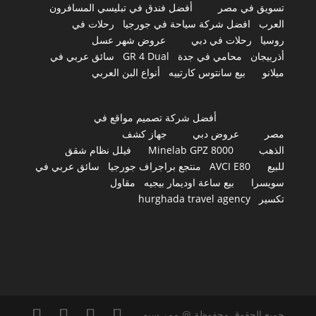
تسويق في مصر
أفضل فندق في تبليسي المسافرون
العرب
افضل شركة سياحة في جورجيا
رحلات في
روسيا
رحلات في دبي
عروض شهر عسل
أذربيجان
محامي في جدة
GR 4 Dual
سائق عربي في
ميلانو
بيع سانتوس كارتييه
أنواع البن العربي
أفضل شركة تصميم مواقع في
مصر
عروض دبي
جهاز كشف
الذهب
Minelab GPZ 8000
فيلل نظام شقق
للبيع
AVCI E80
منتجع براجراف جورجيا
سائق عربي في
سويسرا
بيع ساعة اوديمار بيجيه
مقاول
تكسير
hurghada travel agency
جميع الحقوق محفوظة @ ممر سيو