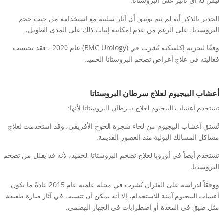
ليس له أي تأثير على البروستاتا.
الجدير بالذكر أنه لم يتم توثيق أي آثار سلبية مع استخدامه من حيث حجم
البروستاتا، على الرغم من عدم إمكانية إثبات ذلك على المدى الطويل.
وفقًا لتجربة إكلينيكية نُشرت في (BMC Urology) عام 2020 ، فقد تحسنت
فعاليته في علاج أعراض تضخم البروستاتا الحميد.
أعشاب البيجيوم لعلاج سرطان البروستاتا
تستخدم أعشاب البيجيوم لعلاج سرطان البروستاتا لأنها:
تُشتق أعشاب البيجيوم من لحاء شجرة الخوخ الأفريقي، وقد استخدمت لعلاج
مشاكل المسالك البولية منذ العصور القديمة.
تستخدم أيضاً في أوروبا لعلاج تضخم البروستاتا الحميد، لأنه قد يقلل من تضخم
البروستاتا.
ووفقاً لدراسة على الفئران نُشرت في مجلة علمية عام 2015 عادةً ما تكون
أعشاب البيجيوم آمنة للاستخدام، إلا أنه يمكن أن تتسبب في آثار ضارة طفيفة
مثل ضيق في المعدة أو اضطرابات في الجهاز الهضمي.