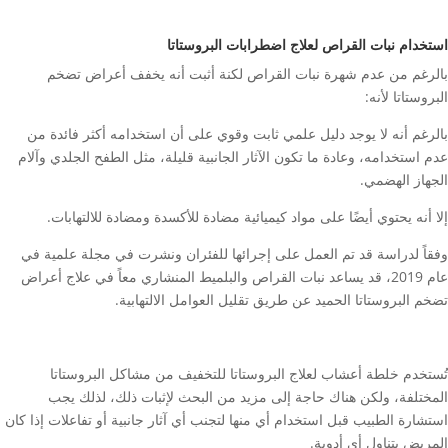
استخدام نبات القراص لعلاج اضطرابات البروستاتا
بالرغم من عدم شهرة نبات القراص لكنة أثبت أنه يخفف أعراض تضخم
البروستاتا لأنه:
بالرغم أنه لا يوجد دليل علمي ثابت وقوي على أن استخدامه أكثر فائدة من
عدم استخدامه، وعادة ما تكون الآثار الجانبية قليلة، مثل الطفح الجلدي وآلام
الجهاز الهضمي.
إلا أنه يحتوي أيضًا على مواد كيميائية مضادة للأكسدة ومضادة للالتهابات.
وفقاً لدراسة قد تم العمل على إجرائها للفئران ونشرت في مجلة علمية في
عام 2019، قد يساعد نبات القراص والبلميط المنشاري معاً في علاج أعراض
تضخم البروستاتا الحميد عن طريق تقليل العوامل الالتهابية.
تُستخدم خلطة أعشاب لعلاج البروستاتا للتخفيف من مشاكل البروستاتا
المختلفة، ولكن هناك حاجة إلى مزيد من البحث لإثبات ذلك، لذلك يجب
استشارة الطبيب قبل استخدام أي منها لتجنب أي آثار جانبية أو تفاعلات إذا كان
المريض يتناول أي أدوية.