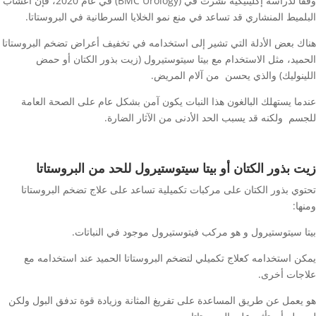
وفقًا لدراسة إكلينيكية نُشرت في (BMC Urology) في عام 2020، فإن أعشاب
البلميط المنشاري قد تساعد في منع نمو الخلايا السرطانية في البروستاتا.
هناك بعض الأدلة التي تشير إلى استخدامه في تخفيف أعراض تضخم البروستاتا
الحميد، مثل الاستخدام مع بيتا سيتوستيرول (زيت بذور الكتان أو حمض
اللينوليك) والذي يحسن من آلام المريض.
عندما يستهلك البالغون هذا النبات يكون آمن بشكل عام على الصحة العامة
للجسم ولكنه قد يسبب الحد الأدنى من الآثار الضارة.
زيت بذور الكتان أو بيتا سيتوستيرول
للحد من البروستاتا
تحتوي بذور الكتان على مركبات تكميلية تساعد على علاج تضخم البروستاتا
ومنها:
بيتا سيتوستيرول و هو مركب فيتوستيرول موجود في النباتات.
يمكن استخدامه كعلاج تكميلي لتضخم البروستاتا الحميد عند استخدامه مع
علاجات أخرى.
هو يعمل عن طريق المساعدة على تفريغ المثانة وزيادة قوة تدفق البول ولكن