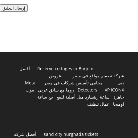
إرسال التعليق
Reserve cottages in Borjomi
أفضل
شركة تصميم مواقع في مصر
عروض
دبي
محامى تأسيس شركات فى مصر
Metal
XP ICONX
Detectors
روما مع سائق عربي
بيوت
جاهزة
ساعة ريتشارد ميل أصلية للبيع
بيع ساعة
اوميجا
عمال تنظيف
sand city hurghada tickets
أفضل شركة