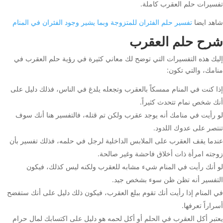
تفسيرات حلم العقرب كاملة.
شاهد ايضا
تفسير حلم الفئران للمتزوجة وبما يشير وجود الفئران في المنام
شرح حلم العقرب
إليك هذه التفسيرات التي توضح لك معاني كثيرة في رؤية حلم العقرب في
منامك، والتي تكون:
إذا كنت في المنام ممسكاً بالعقرب وتجعله يلدغ في الناس، فذلك دليل على
أنك شخص نمام تتحدث كثيراً.
لو رأيت في منامك أنه يوجد عقرب ولكن تم قتله، فالتفسير هنا أنك سوف
تنتصر على عدوك اللدود.
عندما يقف العقرب على الملابس الداخلية لرجل في حلمه، فذلك تفسير بأن
زوجته امرأة ذات أخلاق فاحشة وغير صالحة.
لو أنك رأيت في المنام شيء مشابه للعقرب ولكنه ليس كذلك، فيكون
التفسير أنه تظن ظن سوء بشخص جيد.
في المنام إذا رأيت أنك تقوم ببلع العقرب، فيكون ذلك دليل على أنك ستفضح
أسراراً تعرفها.
يعتبر أكل العقرب في الحلم أو أكل لحمه هو دليل على اكتسابك لمال حرام