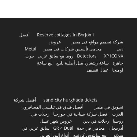
Reserve cottages in Borjomi
أفضل
شركة تصميم مواقع في مصر
عروض
دبي
محامى تأسيس شركات فى مصر
Metal
XP ICONX
Detectors
روما مع سائق عربي
بيوت
جاهزة
ساعة ريتشارد ميل أصلية للبيع
بيع ساعة
اوميجا
عمال تنظيف
sand city hurghada tickets
أفضل شركة
تسويق في مصر
أفضل فندق في تبليسي المسافرون
العرب
افضل شركة سياحة في جورجيا
رحلات في
روسيا
رحلات في دبي
عروض شهر عسل
أذربيجان
محامي في جدة
GR 4 Dual
سائق عربي في
ميلانو
بيع سانتوس كارتييه
أنواع البن العربي