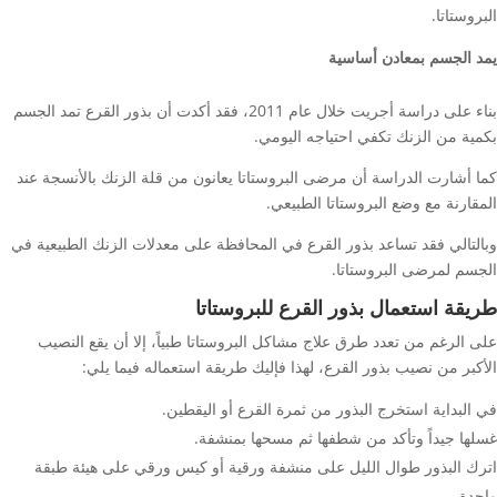
البروستاتا.
يمد الجسم بمعادن أساسية
بناء على دراسة أجريت خلال عام 2011، فقد أكدت أن بذور القرع تمد الجسم
بكمية من الزنك تكفي احتياجه اليومي.
كما أشارت الدراسة أن مرضى البروستاتا يعانون من قلة الزنك بالأنسجة عند
المقارنة مع وضع البروستاتا الطبيعي.
وبالتالي فقد تساعد بذور القرع في المحافظة على معدلات الزنك الطبيعية في
الجسم لمرضى البروستاتا.
طريقة استعمال بذور القرع للبروستاتا
على الرغم من تعدد طرق علاج مشاكل البروستاتا طبياً، إلا أن يقع النصيب
الأكبر من نصيب بذور القرع، لهذا فإليك طريقة استعماله فيما يلي:
في البداية استخرج البذور من ثمرة القرع أو اليقطين.
غسلها جيداً وتأكد من شطفها ثم مسحها بمنشفة.
اترك البذور طوال الليل على منشفة ورقية أو كيس ورقي على هيئة طبقة
واحدة.