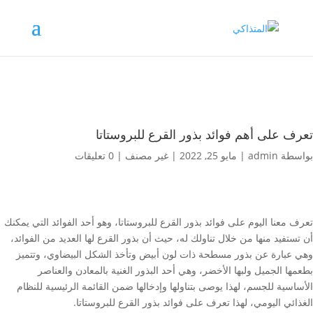
تعرف على أهم فوائد بذور القرع للبروستاتا
بواسطة
admin
|
مايو 25, 2022
|
غير مصنف
|
0 تعليقات
تعرف معنا اليوم على فوائد بذور القرع للبروستاتا، وهو أحد الفوائد التي يمكنك
أن تستفيد منها من خلال تناولك له، حيث أن بذور القرع لها العديد من الفوائد،
وهي عبارة عن بذور مسطحة ذات لون أبيض وتأخذ الشكل البيضاوي، وتتميز
بطعمها الجميل ولبها الأخضر، وهي أحد البذور الغنية بالمعادن والعناصر
الأساسية للجسم، لهذا يوصى بتناولها وإدخالها ضمن القائمة الرئيسية للنظام
الغذائي اليومي، لهذا تعرف على فوائد بذور القرع للبروستاتا.