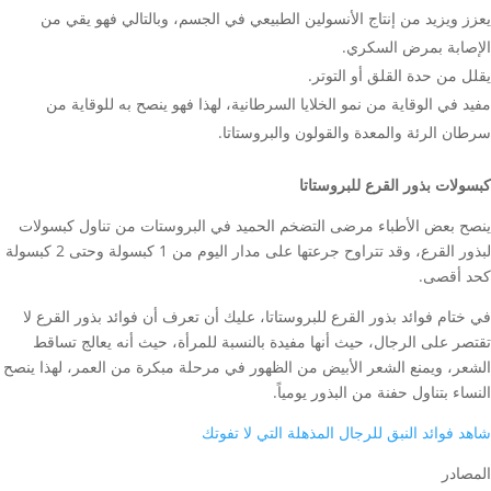
يعزز ويزيد من إنتاج الأنسولين الطبيعي في الجسم، وبالتالي فهو يقي من
الإصابة بمرض السكري.
يقلل من حدة القلق أو التوتر.
مفيد في الوقاية من نمو الخلايا السرطانية، لهذا فهو ينصح به للوقاية من
سرطان الرئة والمعدة والقولون والبروستاتا.
كبسولات بذور القرع للبروستاتا
ينصح بعض الأطباء مرضى التضخم الحميد في البروستات من تناول كبسولات
لبذور القرع، وقد تتراوح جرعتها على مدار اليوم من 1 كبسولة وحتى 2 كبسولة
كحد أقصى.
في ختام فوائد بذور القرع للبروستاتا، عليك أن تعرف أن فوائد بذور القرع لا
تقتصر على الرجال، حيث أنها مفيدة بالنسبة للمرأة، حيث أنه يعالج تساقط
الشعر، ويمنع الشعر الأبيض من الظهور في مرحلة مبكرة من العمر، لهذا ينصح
النساء بتناول حفنة من البذور يومياً.
شاهد فوائد النبق للرجال المذهلة التي لا تفوتك
المصادر