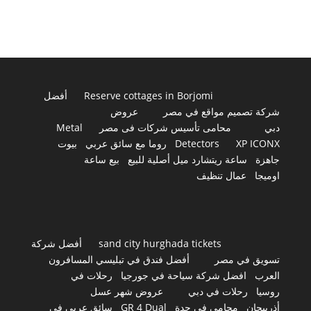
Reserve cottages in Borjomi
أفضل
شركة تصميم مواقع في مصر
عروض
دبي
محامى تأسيس شركات فى مصر
Metal
XP ICONX
Detectors
روما مع سائق عربي
بيوت
جاهزة
ساعة ريتشارد ميل أصلية للبيع
بيع ساعة
اوميجا
عمال تنظيف
sand city hurghada tickets
أفضل شركة
تسويق في مصر
أفضل فندق في تبليسي المسافرون
العرب
افضل شركة سياحة في جورجيا
رحلات في
روسيا
رحلات في دبي
عروض شهر عسل
أذربيجان
محامي في جدة
GR 4 Dual
سائق عربي في