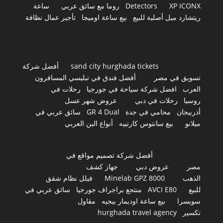
XP ICONX
Detectors
روما مع سائق عربي
ساعة
ريتشارد ميل أصلية للبيع
بيع ساعة اوميجا
تأجير عمال نظافة
sand city hurghada tickets
أفضل شركة
تسويق في مصر
أفضل فندق في تبليسي المسافرون
العرب
افضل شركة سياحة في جورجيا
رحلات في
روسيا
رحلات في دبي
عروض شهر عسل
أذربيجان
محامي في جدة
GR 4 Dual
سائق عربي في
ميلانو
بيع سانتوس كارتييه
أنواع البن العربي
أفضل شركة تصميم مواقع في
مصر
عروض دبي
جهاز كشف
الذهب
Minelab GPZ 8000
فيلل نظام شقق
للبيع
AVCI E80
منتجع براجراف جورجيا
سائق عربي في
سويسرا
بيع ساعة اوديمار بيجيه
مقاول
تكسير
hurghada travel agency