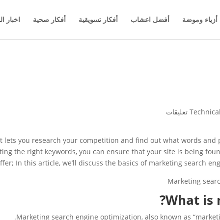
أزياء وموضة
أفضل اعشاب
أفكار تسويقية
أفكار صحية
اخبار ال
Technica
t lets you research your competition and find out what words and ph
eting the right keywords, you can ensure that your site is being fo
fer; In this article, we’ll discuss the basics of marketing search eng
What is 
Marketing search engine optimization, also known as “marketin