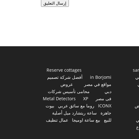
إرسال التعليق
Reserve cottages
sa
ي
in Borjomi
أفضل شركة تصميم
مواقع في مصر
عروض
دبي
محامى تأسيس شركات
فى مصر
XP
Metal Detectors
ض
ICONX
روما مع سائق عربي
بيوت
جاهزة
ساعة ريتشارد ميل أصلية
ي
للبيع
بيع ساعة اوميجا
عمال تنظيف
ع