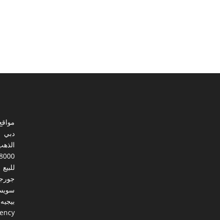
مواقع
دبي
الذهب
8000
للبيع
جورجي
سويس
بيجيه
gency