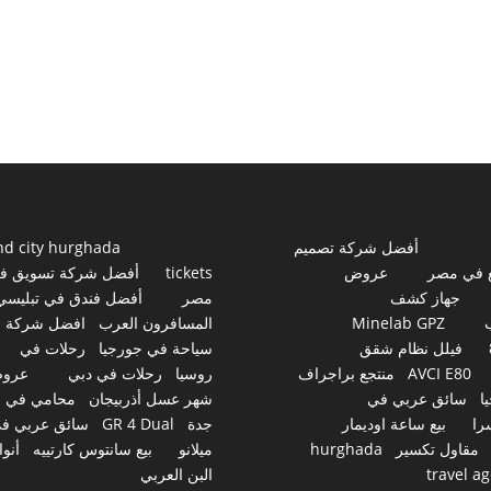
أفضل شركة تصميم
nd city hurghada
 في مصر
عروض
tickets
أفضل شركة تسويق ف
جهاز كشف
مصر
أفضل فندق في تبليسي
Minelab GPZ
المسافرون العرب
افضل شركة
فيلل نظام شقق
سياحة في جورجيا
رحلات في
AVCI E80
منتجع براجراف
روسيا
رحلات في دبي
عرو
ا
سائق عربي في
شهر عسل أذربيجان
محامي في
را
بيع ساعة اوديمار
جدة
GR 4 Dual
سائق عربي ف
مقاول تكسير
hurghada
ميلانو
بيع سانتوس كارتييه
أنوا
travel a
البن العربي