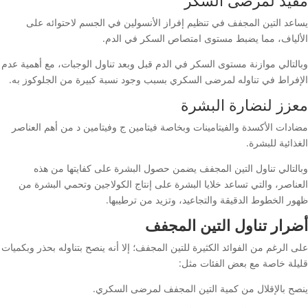
مفيد لمرضى السكر
يساعد التين المجفف في تنظيم إفراز الأنسولين في الجسم لاحتوائه على
الألياف، مما يضبط مستوى امتصاص السكر في الدم.
وبالتالي موازنة مستوى السكر في الدم قبل وبعد تناول الوجبات، مع أهمية عدم
الإفراط في تناوله لمرضى السكري بسبب وجود نسبة كبيرة من الجلوكوز به.
معزز لنضارة البشرة
مضادات الأكسدة والفيتامينات وبخاصة فيتامين ج وفيتامين د من أهم العناصر
الغذائية للبشرة.
وبالتالي تناول التين المجفف يضمن حصول البشرة على كفايتها من هذه
العناصر، والتي تساعد خلايا البشرة على إنتاج الكولاجين وتحمي البشرة من
ظهور الخطوط الدقيقة والتجاعيد، وتزيد من ترطيبها.
أضرار تناول التين المجفف
على الرغم من الفوائد الكثيرة للتين المجفف؛ إلا أنه ينصح بتناوله بحذر وبكميات
قليلة خاصة مع بعض الفئات مثل:
ينصح بالإقلال من كمية التين المجفف لمرضى السكري.