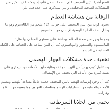
تتضح أهمية التين المجفف على الصحة بشكل عام، إذ يمكنه علاج الكثير من
المشكلات الصحية المختلفة، والتي سنذكرها على حدة فيما يلي:
الوقاية من هشاشة العظام
يحتوي كوب من التين المجفف على حوالي 121 ملجم من الكالسيوم وهو ما
يعادل نصف الحاجة اليومية للإنسان من الكالسيوم.
وهو ما يعزز من صحة العظام ويحافظ على مستوى المعادن بها مثل:
الماغنسيوم والفسفور والبوتاسيوم، كما أن التين يساعد على الحفاظ على الكتلة
العضلية في الجسم.
تخفيف حدة مشكلات الجهاز الهضمي
يعد تناول كوب يومياً من التين المجفف بمثابة ملين للأمعاء، حيث يحتوي على
نسبة كبيرة من الألياف التي تخفف من الإمساك.
كما أن وجود إنزيمات الهضم بالتين المجفف جعلته عاملاً مساعداً للهضم وتنظيم
الأمعاء والحماية من اضطرابات الهضم وتقلصات القولون وما يسببه من انتفاخ
وغازات.
يحمي من الخلايا السرطانية