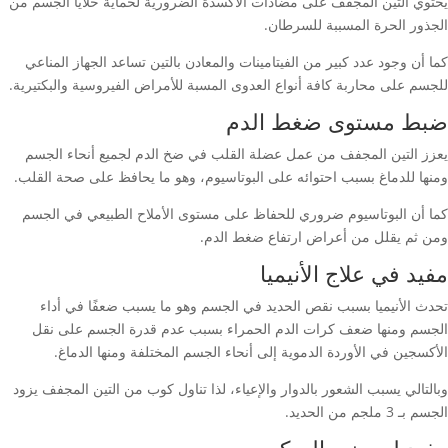
يحتوي التين المجفف على مضادات الأكسدة الضرورية لحماية خلايا الجسم من
الجذور الحرة المسببة للسرطان.
كما أن وجود عدد كبير من الفيتامينات والمعادن بالتين تساعد الجهاز المناعي
للجسم على محاربة كافة أنواع العدوى المسبة للأمراض الفيروسية والبكتيرية.
ضبط مستوى ضغط الدم
يعزز التين المجفف من عمل عضلة القلب في ضخ الدم لجميع أنحاء الجسم
ومنها للدماغ بسبب احتوائه على البوتاسيوم، وهو ما يحافظ على صحة القلب.
كما أن البوتاسيوم ضروري للحفاظ على مستوى الأملاح الطبيعي في الجسم
ومن ثم يقلل من أعراض ارتفاع ضغط الدم.
مفيد في علاج الأنيميا
تحدث الأنيميا بسبب نقص الحديد في الجسم وهو ما يسبب ضعفًا في أداء
الجسم ومنها ضعف كرات الدم الحمراء بسبب عدم قدرة الجسم على نقل
الأكسجين في الأوردة الدموية إلى أنحاء الجسم المختلفة ومنها الدماغ.
وبالتالي يسبب الشعور بالدوار والإعياء، لذا تناول كوب من التين المجفف يزود
الجسم بـ 3 ملجم من الحديد.