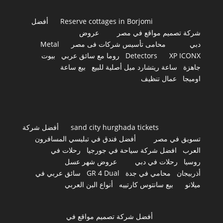
Reserve cottages in Borjomi
أفضل
شركة تصميم مواقع في مصر
عروض
دبي
محامى تأسيس شركات فى مصر
Metal
XP ICONX
Detectors
روما مع سائق عربي
بيوت
جاهزة
ساعة ريتشارد ميل أصلية للبيع
بيع ساعة
اوميجا
عمال تنظيف
sand city hurghada tickets
أفضل شركة
تسويق في مصر
أفضل فندق في تبليسي المسافرون
العرب
افضل شركة سياحة في جورجيا
رحلات في
روسيا
رحلات في دبي
عروض شهر عسل
أذربيجان
محامي في جدة
GR 4 Dual
سائق عربي في
ميلانو
بيع سانتوس كارتييه
أنواع البن العربي
أفضل شركة تصميم مواقع في