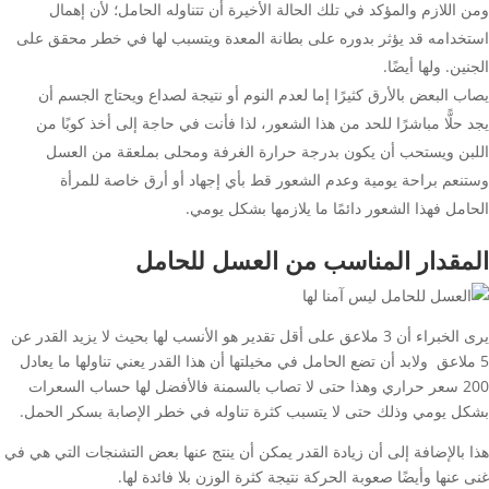
ومن اللازم والمؤكد في تلك الحالة الأخيرة أن تتناوله الحامل؛ لأن إهمال
استخدامه قد يؤثر بدوره على بطانة المعدة ويتسبب لها في خطر محقق على
الجنين. ولها أيضًا.
يصاب البعض بالأرق كثيرًا إما لعدم النوم أو نتيجة لصداع ويحتاج الجسم أن
يجد حلًّا مباشرًا للحد من هذا الشعور، لذا فأنت في حاجة إلى أخذ كوبًا من
اللبن ويستحب أن يكون بدرجة حرارة الغرفة ومحلى بملعقة من العسل
وستنعم براحة يومية وعدم الشعور قط بأي إجهاد أو أرق خاصة للمرأة
الحامل فهذا الشعور دائمًا ما يلازمها بشكل يومي.
المقدار المناسب من العسل للحامل
يرى الخبراء أن 3 ملاعق على أقل تقدير هو الأنسب لها بحيث لا يزيد القدر عن
5 ملاعق ولابد أن تضع الحامل في مخيلتها أن هذا القدر يعني تناولها ما يعادل
200 سعر حراري وهذا حتى لا تصاب بالسمنة فالأفضل لها حساب السعرات
بشكل يومي وذلك حتى لا يتسبب كثرة تناوله في خطر الإصابة بسكر الحمل.
هذا بالإضافة إلى أن زيادة القدر يمكن أن ينتج عنها بعض التشنجات التي هي في
غنى عنها وأيضًا صعوبة الحركة نتيجة كثرة الوزن بلا فائدة لها.