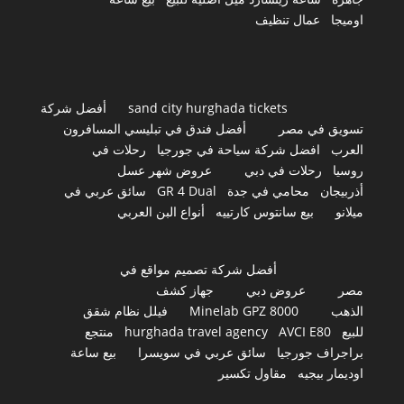
اوميجا
عمال تنظيف
sand city hurghada tickets
أفضل شركة
تسويق في مصر
أفضل فندق في تبليسي المسافرون
العرب
افضل شركة سياحة في جورجيا
رحلات في
روسيا
رحلات في دبي
عروض شهر عسل
أذربيجان
محامي في جدة
GR 4 Dual
سائق عربي في
ميلانو
بيع سانتوس كارتييه
أنواع البن العربي
أفضل شركة تصميم مواقع في
مصر
عروض دبي
جهاز كشف
الذهب
Minelab GPZ 8000
فيلل نظام شقق
للبيع
AVCI E80
hurghada travel agency
منتجع
براجراف جورجيا
سائق عربي في سويسرا
بيع ساعة
اوديمار بيجيه
مقاول تكسير