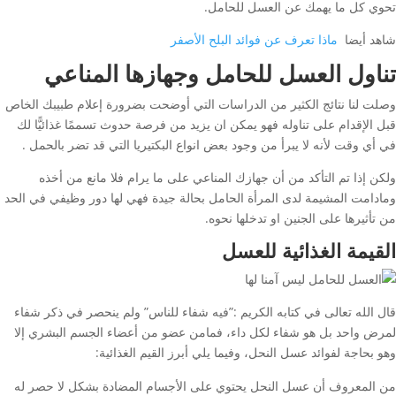
تحوي كل ما يهمك عن العسل للحامل.
شاهد أيضا
ماذا تعرف عن فوائد البلح الأصفر
تناول العسل للحامل وجهازها المناعي
وصلت لنا نتائج الكثير من الدراسات التي أوضحت بضرورة إعلام طبيبك الخاص
قبل الإقدام على تناوله فهو يمكن ان يزيد من فرصة حدوث تسممًا غذائيًّا لك
في أي وقت لأنه لا يبرأ من وجود بعض انواع البكتيريا التي قد تضر بالحمل .
ولكن إذا تم التأكد من أن جهازك المناعي على ما يرام فلا مانع من أخذه
ومادامت المشيمة لدى المرأة الحامل بحالة جيدة فهي لها دور وظيفي في الحد
من تأثيرها على الجنين او تدخلها نحوه.
القيمة الغذائية للعسل
قال الله تعالى في كتابه الكريم :”فيه شفاء للناس” ولم ينحصر في ذكر شفاء
لمرض واحد بل هو شفاء لكل داء، فمامن عضو من أعضاء الجسم البشري إلا
وهو بحاجة لفوائد عسل النحل، وفيما يلي أبرز القيم الغذائية:
من المعروف أن عسل النحل يحتوي على الأجسام المضادة بشكل لا حصر له