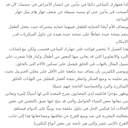
لذا فجهازك المناعي دائمًا في مأمن عن انتشار الأمراض في جسمك؛ لأن قد
أصبحت في مأمن حتى لو بنسبة بسيطة عن ضعف جهاز هام مثل جهاز
المناعة.
ويضاف للأم أيضًا الحماية للطفل فبينهما حماية مشتركة حيث يجعل الطفل
ينعم بصحة جيدة حفاظًا على صحته جيدة بعيدة عن تناول السكريات قدر
الإمكان.
هذا العسل لا تنحصر فوائده على جهازك المناعي فحسب ولكن مع إصابات
البرد والانفلونزا التي قد يعاني منها البعض من أطفال وكبار فإذا شعرت على
سبيل المثال بالتهاب في الحلق فيعمل على تسكين الآلام التي بالحلق،
ويوصي الكثيرين بأن يضاف منه ملعقة على الأقل على مغلي الجنزبيل بحيث
يتم تحليته به ومنع السكر وانتظر نتيجة أفضل للتقليل من التهابات الحلق
المتكررة والبرد والحساسية الناتجة عنهم جميعًا.
وظهر مؤخرًا فاعليته لدى المصابون بقرح المعدة التي لها أسبابًا كثيرة وتعاني
من تبعاتها بعض النساء الحوامل والتي قد ينتج عنها ضيق بالتنفس في بعض
الحالات لذا فيكمن الحل في تناول ملعقة منه يوميًّا على الدوام فيساهم
بفعاليته المجربة في صد ومنع القرح عن تفاقمها ومضاعفاتها هذا إلى جانب
القرح بالإثنى عشر والتي هي ناتجة عن بعض أنواع البكتيريا.