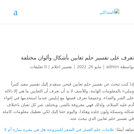
تعرف على تفسير حلم ثعابين بأشكال وألوان مختلفة
بواسطة
admin
|
مايو 26, 2022
|
تفسير احلام
|
0 تعليقات
إذا كنت تبحث عن تفسير حلم ثعابين فنحن سنقدم إليك تفسير مفيد كثيراً
ومليء بالمعلومات الهامة، وللأسف لا بد أن تعرف أن الثعابين ما هي إلا دلالة
على الشر والعداء، وجميعنا نعرف قصتها مع إبليس عندما استخدمها في إغواء
آدم عليه السلام، ولذلك فهي معروفة بالشر، ويختلف شر كل ثعبان باختلاف
شكله وسمكه ولون جلده وهكذا، واليوم جئنا إليك لكي نعطيك معلومات كاملة
في تفسير حلم ثعابين الذي تبحث عنه.
شاهد أيضًا:
علامات حلم القمل في الشعر للمتزوجة هل هي بشرة سارة أم لا