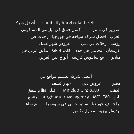
sand city hurghada tickets
أفضل شركة
تسويق في مصر
أفضل فندق في تبليسي المسافرون
العرب
افضل شركة سياحة في جورجيا
رحلات في
روسيا
رحلات في دبي
عروض شهر عسل
أذربيجان
محامي في جدة
GR 4 Dual
سائق عربي في
ميلانو
بيع سانتوس كارتييه
أنواع البن العربي
أفضل شركة تصميم مواقع في
مصر
عروض دبي
جهاز كشف
الذهب
Minelab GPZ 8000
فيلل نظام شقق
للبيع
AVCI E80
hurghada travel agency
منتجع
براجراف جورجيا
سائق عربي في سويسرا
بيع ساعة
اوديمار بيجيه
مقاول تكسير