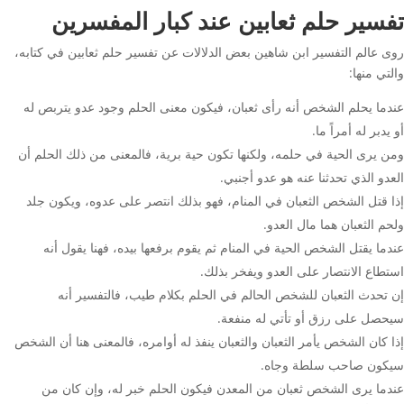
تفسير حلم ثعابين عند كبار المفسرين
روى عالم التفسير ابن شاهين بعض الدلالات عن تفسير حلم ثعابين في كتابه،
والتي منها:
عندما يحلم الشخص أنه رأى ثعبان، فيكون معنى الحلم وجود عدو يتربص له
أو يدبر له أمراً ما.
ومن يرى الحية في حلمه، ولكنها تكون حية برية، فالمعنى من ذلك الحلم أن
العدو الذي تحدثنا عنه هو عدو أجنبي.
إذا قتل الشخص الثعبان في المنام، فهو بذلك انتصر على عدوه، ويكون جلد
ولحم الثعبان هما مال العدو.
عندما يقتل الشخص الحية في المنام ثم يقوم برفعها بيده، فهنا يقول أنه
استطاع الانتصار على العدو ويفخر بذلك.
إن تحدث الثعبان للشخص الحالم في الحلم بكلام طيب، فالتفسير أنه
سيحصل على رزق أو تأتي له منفعة.
إذا كان الشخص يأمر الثعبان والثعبان ينفذ له أوامره، فالمعنى هنا أن الشخص
سيكون صاحب سلطة وجاه.
عندما يرى الشخص ثعبان من المعدن فيكون الحلم خبر له، وإن كان من