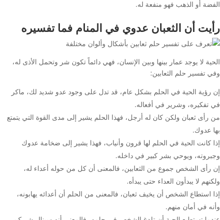
الفضة أو الذهب فهو منفعة له.
رأيت أن الثعبان عدوي في المنام فما تفسيره
الحية لا يوجد عمار بينها وبين الإنسان، فهي دائماً تكون شر وتحمل الأذى له،
وفي تفسير حلم الثعابين:
إن رؤية الحية في الحلم بشكل عام، قد تدل على وجود عدو شديد لك، ماكر
في تفكيره، وشرير في أفعاله.
من رأى ثعبان ولكن كان له أرجل، فهذا الحلم يشير إلى مدى القوة التي يتمتع
بها عدوك.
إذا كانت الحية في الحلم لها قرون وأنياب، فهذا يشير إلى ضخامة عدوك
وجبروته، ويوحي بشر كبير في داخله.
إن رأى الشخص جموع من الثعابين، فالمعنى أن كل من حوله أعداء له،
ولكنهم لا يبدأون العداء حتى يبدأه.
إذا استطاع الشخص أن يخيف ثعبان، فالمعنى من الحلم أن أعدائه يهابونه،
وأنه في أمان منهم.
عندما تستطيع الحية أن تلدغ الشخص في حلمه، فالمعنى أنه سينال شر كبير