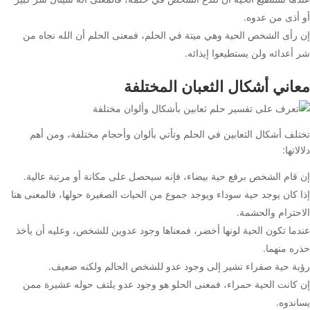
أو أذى من عدوه.
إن رأى الشخص الحية وهي ميتة في الحلم، فمعنى الحلم أن الله نجاه من
شر أعدائه ولن يستطيعوا إيذائه.
معاني أشكال الثعبان المختلفة
تختلف أشكال الثعابين في الحلم وتأتي بألوان وأحجام مختلفة، ومن أهم
دلالاتها:
إن قام الشخص برفع حية بيضاء، فإنه سيحصل على مكانة أو مرتبة عالية.
إذا كان يوجد حية سوداء ويوجد جموع من الحيات الصغيرة حولها، فالمعنى هنا
الاحترام والحشمة.
عندما تكون الحية لونها أخضر، فمعناها وجود عدوين للشخص، وعليه أن يأخذ
حذره منهما.
رؤية حية صفراء تشير إلى وجود عدو للشخص الحالم ولكنه ضعيف.
إن كانت الحية حمراء، فمعنى الحلو هو وجود عدو يلتف حوله عشيرة ممن
يساندوه.