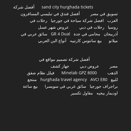
sand city hurghada tickets
أفضل شركة
تسويق في مصر
أفضل فندق في تبليسي المسافرون
العرب
افضل شركة سياحة في جورجيا
رحلات في
روسيا
رحلات في دبي
عروض شهر عسل
أذربيجان
محامي في جدة
GR 4 Dual
سائق عربي في
ميلانو
بيع سانتوس كارتييه
أنواع البن العربي
أفضل شركة تصميم مواقع في
مصر
عروض دبي
جهاز كشف
الذهب
Minelab GPZ 8000
فيلل نظام شقق
للبيع
AVCI E80
hurghada travel agency
منتجع
براجراف جورجيا
سائق عربي في سويسرا
بيع ساعة
اوديمار بيجيه
مقاول تكسير