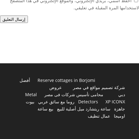
احفظ اسمي، بريدي الإلكتروني، والموقع الإلكتروني في هذا المتصفح
لاستخدامها المرة المقبلة في تعليقي.
إرسال التعليق
Reserve cottages in Borjomi
أفضل
شركة تصميم مواقع في مصر
عروض
دبي
محامى تأسيس شركات فى مصر
Metal
XP ICONX
Detectors
روما مع سائق عربي
بيوت
جاهزة
ساعة ريتشارد ميل أصلية للبيع
بيع ساعة
اوميجا
عمال تنظيف