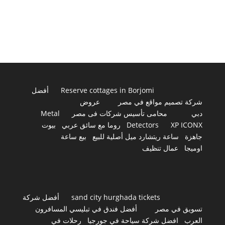
Reserve cottages in Borjomi
أفضل
شركة تصميم مواقع في مصر
عروض
دبي
محامى تأسيس شركات فى مصر
Metal
XP ICONX
Detectors
روما مع سائق عربي
بيوت
جاهزة
ساعة ريتشارد ميل أصلية للبيع
بيع ساعة
اوميجا
عمال تنظيف
sand city hurghada tickets
أفضل شركة
تسويق في مصر
أفضل فندق في تبليسي المسافرون
العرب
افضل شركة سياحة في جورجيا
رحلات في