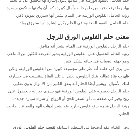
حلم الحامل بالنقود الورقية في منامها يكون إشارة لها بتحقيق كل ما تحلم
بها، وما ترغب فيه من طموحات وآمال كبيرة، كما أن ولادتها ستكون ميسرة.
رؤية الحامل الفلوس الورقية في المنام يشير أنها سترزق بمولود ذكر.
حلم الحامل بالنقود المعدنية في الحلم يكون إشارة أنها سترزق بولد.
معنى حلم الفلوس الورق للرجل
حلم الرجل بالفلوس الورقية في المنام يشير أنه منافق.
رؤية الحالم الحصول على الفلوس الورقية يشير لتعرضه للكثير من المتاعب
ومواجهته الصعاب في حياته بشكل كبير.
من يرى في حلمه أنه عثر على مجموعة كبيرة من الفلوس الورقية، ولكن
ظهرت فتاة تطالبه بتلك الفلوس، يعني أن تلك الفتاة ستتسبب في خسارته
لتلك الأموال، ويشير أيضًا الحلم أنه ينفق الكثير من الأموال بدون تفكير.
حلم الرجل بحصوله على الفلوس الورقية فهو بشرى خير له بالحصول على
ربح وفير في صفقة ما، أو السفر للحج أو الزواج أو شراء سيارة جديدة.
رؤية الرجل قيامه بدفع فلوس خارج بيته يشير لذهاب الهم والغم عن صاحب
الحلم.
وفي الختام فقد أوضحنا في السطور السابقة
تفسير حلم الفلوس الورق