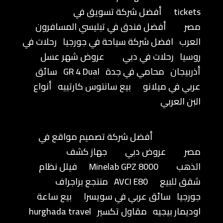
tickets
أفضل شركة تسويق في
مصر
أفضل فندق في تبليسي المسافرون
العرب
افضل شركة سياحة في جورجيا
رحلات في
روسيا
رحلات في دبي
عروض شهر عسل
أذربيجان
محامي في جدة
GR 4 Dual
سائق
عربي في ميلانو
بيع سانتوس كارتييه
أنواع
البن العربي
أفضل شركة تصميم مواقع في
مصر
عروض دبي
جهاز كشف
الذهب
Minelab GPZ 8000
فيلل نظام
شقق للبيع
AVCI E80
منتجع براجراف
جورجيا
سائق عربي في سويسرا
بيع ساعة
اوديمار بيجيه
مقاول تكسير
hurghada travel