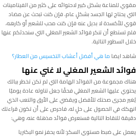
مقوي للمناعة بشكل كبير لاحتوائه على كثير من الفيتامينات
التي يحتاج لها الجسد بشكلٍ عام، فإن كنت تبحث عن مضاد
قوي للأكسدة لا بديل عنه فإن كنت محب للشعير أو كارهه،
فلم تستطع أن تنكر فوائد الشعير المغلي التي سنحدثكم عنها
خلال السطور التالية.
شاهد ايضا
ما هي أفضل أعشاب التخسيس من العطار؟
فوائد الشعير المغلي لا غني عنها
هناك مجموعة من الفوائد الهامة التي لم تكن تخطر ببالك
يحتوي عليها الشعير المغلي فحقًا جعل تناوله عادة يوميًا
يُغير مجرى صحتك للأفضل ويقضي على الأرق والتعب الذي
انهكك في الحصول على حلٍ له، فاحرص على أن تكون قراءتك
دقيقة للنقاط التالية فسنعرض فوائد مذهلة عنه، وهي:
يعمل على ضبط مستوي السكر؛ لأنه يحفز نمو البكتريا