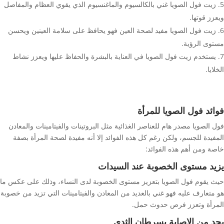
زيت فول الصويا غني بالكالسيوم والماغنسيوم الذي يقوي العظام والمفاصل
ويعزز قوتها.
زيت فول الصويا مفيد لصحة العين فهو يحافظ على سلامة العينين ويحسن
مستوى الرؤية.
يستخدم زيت فول الصويا في العناية بالبشرة والحفاظ عليها ويعزز نشاط
الخلايا.
فوائد فول الصويا للمرأة
فول الصويا مصدر هام للعناصر الغذائية مثل البروتينات والفيتامينات والمعادن
المفيدة للجسم، ولكن رغم كل هذه الفوائد إلا أنه مفيدة لصحة المرأة بصفة
خاصة ومن أهم هذه الفوائد:
يزيد مستوى الخصوبة عند السيدات
حيث يقوم فول الصويا بتعزيز مستوى الخصوبة لدى النساء، وذلك على عكس ما
هو متعارف عليه فهو غني بالعديد من المعادن والفيتامينات التي تزيد من خصوبة
المرأة وتعزز فرص حدوث حمل.
يحد من الإصابة بسرطان الثدي