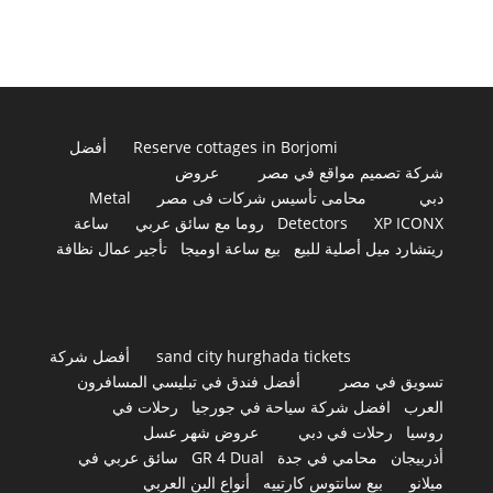
Reserve cottages in Borjomi
أفضل
شركة تصميم مواقع في مصر
عروض
دبي
محامى تأسيس شركات فى مصر
Metal
XP ICONX
Detectors
روما مع سائق عربي
ساعة
ريتشارد ميل أصلية للبيع
بيع ساعة اوميجا
تأجير عمال نظافة
sand city hurghada tickets
أفضل شركة
تسويق في مصر
أفضل فندق في تبليسي المسافرون
العرب
افضل شركة سياحة في جورجيا
رحلات في
روسيا
رحلات في دبي
عروض شهر عسل
أذربيجان
محامي في جدة
GR 4 Dual
سائق عربي في
ميلانو
بيع سانتوس كارتييه
أنواع البن العربي