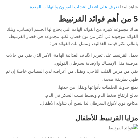
شاهد ايضا
تعرف على افضل اعشاب للقولون والتهابات المعدة
5 من أهم فوائد القرنبيط
هناك مجموعة كبيرة من الفوائد الهامة التي يحتاج لها الجسم الإنساني، وتلك
الفوائد موجودة في أكثر من نوع خضار، لكنها مجموعة في خضار القرنبيط،
بالتالي تكثر قيمته الغذائية، وتتمثل تلك الفوائد في:
يعمل القرنبيط على تعزيز الألياف الغذائية الهامة، الأمر الذي يقي من حالات
مرضية مثل الإمساك والإصابة بسرطان القولون.
يقي من مرض القلب التاجي، ويقلل من أعراضه لدي المصابين خاصةً إن تم
طهي بطريقة صحية.
يمنع حدوث الجلطات بأنواعها ويقلل من حدتها.
يعالج ارتفاع ضغط الدم ويضبط نسب السكر في الدم.
مكافح قوي لأنواع السرطان لذا ينصح أن يتناوله الأطفال.
مزايا القرنبيط للأطفال