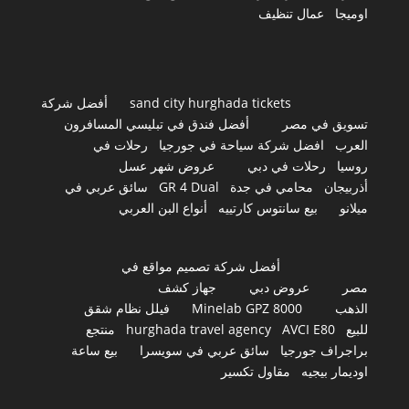
اوميجا
عمال تنظيف
sand city hurghada tickets
أفضل شركة
تسويق في مصر
أفضل فندق في تبليسي المسافرون
العرب
افضل شركة سياحة في جورجيا
رحلات في
روسيا
رحلات في دبي
عروض شهر عسل
أذربيجان
محامي في جدة
GR 4 Dual
سائق عربي في
ميلانو
بيع سانتوس كارتييه
أنواع البن العربي
أفضل شركة تصميم مواقع في
مصر
عروض دبي
جهاز كشف
الذهب
Minelab GPZ 8000
فيلل نظام شقق
للبيع
AVCI E80
hurghada travel agency
منتجع
براجراف جورجيا
سائق عربي في سويسرا
بيع ساعة
اوديمار بيجيه
مقاول تكسير