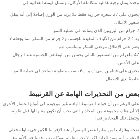
وحده يمثل وجبة غذائية متكاملة الأركان، وتتمثل قيمته الغذائية في:
يحتوي على 27 سعرة حرارية فقط فلا يزيد من الوزن إضافةً إلى أنه ينقل
شعور الامتلاء.
2 جرام من البروتين الذي يساعد في عملية النمو.
به 2.1 جرام من الألياف المفيدة للجسم، و2 جرام من السكر مما يجعله لا
يضر على الإطلاق مرضي السكر ومناسب لهم.
47 ملغرام من الفسفور بالتالي يحسن من الوظائف الجنسية عند الرجال
على الأخص.
يحتوي على فيتامين سي ك و ب6 بنسب متفاوتة تساعد في عملية النمو
خاصةً لدي الأطفال.
بعض من التحذيرات الهامة عن القرنبيط
على الرغم من أن فوائد القرنبيط الهائلة غير موجودة في أنواع الخضار الأخرى
إلا أن هناك مجموعة من المحاذير التي يجب أن تكون منتبها لها قبل تناوله،
وتتمثل تلك المحاذير في:
نفخة وغازات لمن يعانوا عصر الهضم أو عند الإفراط الكبير في تناوله فعلى
الرغم م أنه مفيد للغاية لكن لا يجب تناوله يوميًا مرتين فقط في الأسبوع.