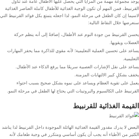
يوجد مجموعة مهمة من المزايا التي يحصل عليها الأطفال عامة عند تناول
القرنبيط، فمن المهم أن تكون الوجبة الغذائية للأطفال كاملة العناصر الغذائية
لاسيما إن كان الطفل في مرحلة النمو، لذا اجعله يتمتع بكل فوائد القرنبيط التي
سنعرضها خلال النقاط التالية:
يحسن القرنبيط من جودة النوم عند الأطفال، إضافةً إلى أنه ينظم حركة
العضلات ويقويها.
يساعد على تحسين العملية التعليمية؛ لأنه مقوي للذاكرة مما يحفز المهارات
التعليمية.
يساعد على نقل الإشارات العصبية سريعًا مما يرفع الذكاء عند الأطفال.
يخفف بشكلٍ كبير الالتهابات المزمنة.
يعمل على تقوية العظام ويساعد على نموه بشكل صحيح بسبب احتواء
القرنبيط على الكالسيوم والبروتينات التي يحتاج لها الطفل في مرحلة النمو.
القيمة الغذائية للقرنبيط
البعض لا يدرك مقدور القيمة الغذائية الهائلة الموجودة داخل القرنبيط لذا يناشد
الكثير من الأطباء أنه يجب أن يكون أساسي ومتكرر في وجبة طعامك لأنه