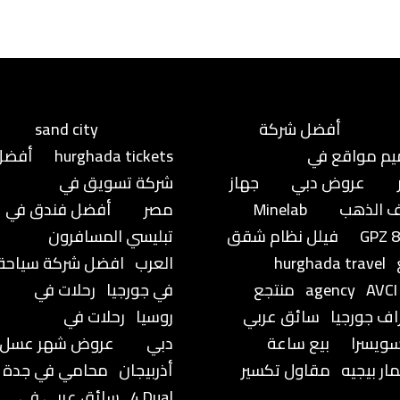
أفضل شركة
sand city
م مواقع في
hurghada tickets
أفضل
عروض دبي
جهاز
شركة تسويق في
 الذهب
Minelab
مصر
أفضل فندق في
GPZ 
فيلل نظام شقق
تبليسي المسافرون
hurghada travel
العرب
افضل شركة سياحة
AVCI
agency
منتجع
في جورجيا
رحلات في
راف جورجيا
سائق عربي
روسيا
رحلات في
ويسرا
بيع ساعة
دبي
عروض شهر عسل
ار بيجيه
مقاول تكسير
أذربيجان
محامي في جدة
4 Dual
سائق عربي في