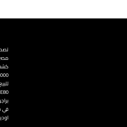
تصمي
مصر
كشف
8000
للبيع
 E80
براج
في س
اوديم