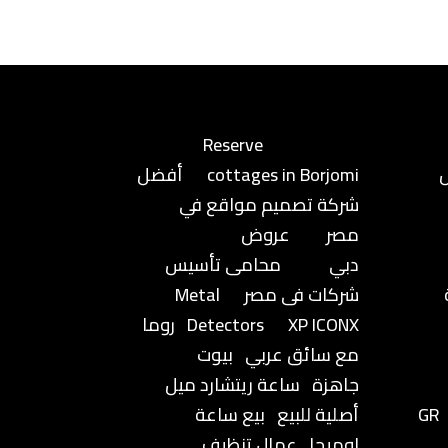
Reserve
cottages in Borjomi
أفضل
شركة تصميم مواقع في
مصر
عروض
دبي
محامى تأسيس
شركات فى مصر
Metal
XP ICONX
Detectors
روما
مع سائق عربي
بيوت
جاهزة
ساعة ريتشارد ميل
GR
أصلية للبيع
بيع ساعة
اوميجا
عمال تنظيف