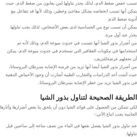
تسبب خفض ضغط الدم، لذلك يحذر تناولها لمن يعانون من ضغط الدم، حيث
يمكن أنها تسبب انخفاضه بشكل مفاجئ وخطير، وذلك لأنها قد تتفاعل مع
أدوية ضغط الدم.
يمكن أن تسبب نوع من الحساسية لدى بعض الأشخاص، لذلك يجب تناولها
بحذر عند أول مرة.
من أضرار بذور الشيا أنها تتسبب في حدوث ميوعة الدم، وذلك لأنه تم
استخدامها في مكونات العقاقير التي تستخدم في حدوث ميوعة الدم، يمكن
أن تجعلهم عرضةللنزيف.
من أضرار بذور الشيا أيضا أنها تزيد من فرصة الإصابة بسرطان البروستاتا،
حيث أثبتت أحد الدراسات والتجارب الطبية أشارت أن وجود الأحماض الدهنية
في بذور الشيا تزيد من خطر الإصابة بسرطان البروستاتا.
الطريقة الصحيحة لتناول بذور الشيا
لكي نتمكن من الحصول على فوائد الشيا دون أن يلحق بنا بعض أضرارها وآثارها
الجانبية يجب اتباع الآتي:-
عند تناول بذور الشيا يفضل نقعها في الماء من نصف ساعة إلى ساعتين قبل
تناولها.