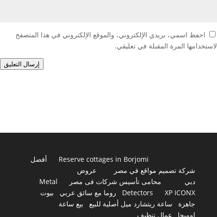
احفظ اسمي، بريدي الإلكتروني، والموقع الإلكتروني في هذا المتصفح
لاستخدامها المرة المقبلة في تعليقي.
إرسال التعليق
Reserve cottages in Borjomi
أفضل
شركة تصميم مواقع في مصر
عروض
دبي
محامى تأسيس شركات فى مصر
Metal
XP ICONX
Detectors
روما مع سائق عربي
بيوت
جاهزة
ساعة ريتشارد ميل أصلية للبيع
بيع ساعة
اوميجا
عمال تنظيف