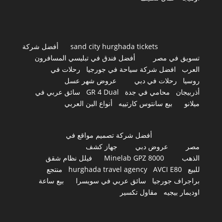
sand city hurghada tickets
أفضل شركة
تسويق في مصر
أفضل فندق في تبليسي المسافرون
العرب
افضل شركة سياحة في جورجيا
رحلات في
روسيا
رحلات في دبي
عروض شهر عسل
أذربيجان
محامي في جدة
GR 4 Dual
سائق عربي في
ميلانو
بيع سانتوس كارتييه
أنواع البن العربي
أفضل شركة تصميم مواقع في
مصر
عروض دبي
جهاز كشف
الذهب
Minelab GPZ 8000
فيلل نظام شقق
للبيع
AVCI E80
hurghada travel agency
منتجع
براجراف جورجيا
سائق عربي في سويسرا
بيع ساعة
اوديمار بيجيه
مقاول تكسير