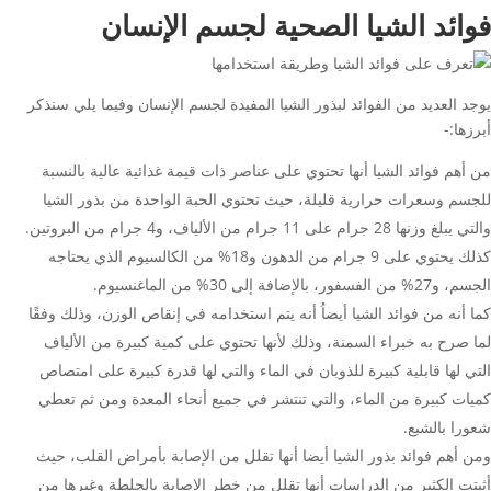
فوائد الشيا الصحية لجسم الإنسان
يوجد العديد من الفوائد لبذور الشيا المفيدة لجسم الإنسان وفيما يلي سنذكر
أبرزها:-
من أهم فوائد الشيا أنها تحتوي على عناصر ذات قيمة غذائية عالية بالنسبة
للجسم وسعرات حرارية قليلة، حيث تحتوي الحبة الواحدة من بذور الشيا
والتي يبلغ وزنها 28 جرام على 11 جرام من الألياف، و4 جرام من البروتين.
كذلك يحتوي على 9 جرام من الدهون و18% من الكالسيوم الذي يحتاجه
الجسم، و27% من الفسفور، بالإضافة إلى 30% من الماغنسيوم.
كما أنه من فوائد الشيا أيضاُ أنه يتم استخدامه في إنقاص الوزن، وذلك وفقًا
لما صرح به خبراء السمنة، وذلك لأنها تحتوي على كمية كبيرة من الألياف
التي لها قابلية كبيرة للذوبان في الماء والتي لها قدرة كبيرة على امتصاص
كميات كبيرة من الماء، والتي تنتشر في جميع أنحاء المعدة ومن ثم تعطي
شعورا بالشبع.
ومن أهم فوائد بذور الشيا أيضا أنها تقلل من الإصابة بأمراض القلب، حيث
أثبتت الكثير من الدراسات أنها تقلل من خطر الإصابة بالجلطة وغيرها من