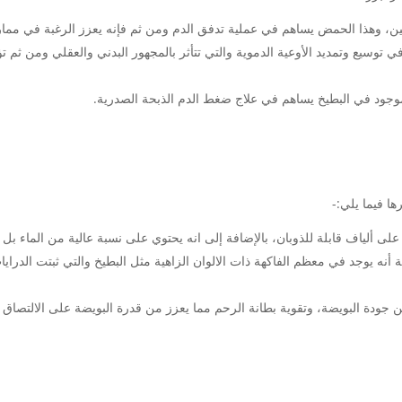
ولين، وهذا الحمض يساهم في عملية تدفق الدم ومن ثم فإنه يعزز الرغبة في ممار
ي توسيع وتمديد الأوعية الدموية والتي تتأثر بالمجهور البدني والعقلي ومن ثم
لموجود في البطيخ يساهم في علاج ضغط الدم الذبحة الصدرية.
ها فيما يلي:-
لى ألياف قابلة للذوبان، بالإضافة إلى انه يحتوي على نسبة عالية من الماء بل
 أنه يوجد في معظم الفاكهة ذات الالوان الزاهية مثل البطيخ والتي ثبتت الدرا
 جودة البويضة، وتقوية بطانة الرحم مما يعزز من قدرة البويضة على الالتصاق 