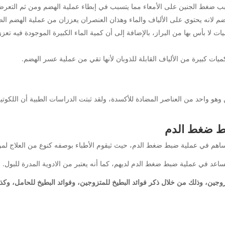
ب ضغط الجنين على الأمعاء مما يتسبب في إبطاء عملية الهضم ومن ثم التعر
لهضم لانه يحتوي على الألياف والماء وهذان العنصران يعززان من عملية الهضم ا
يات لا بأس بها من البراز، بالإضافة إلى أن كمية الماء الكبيرة الموجودة فيه ت
يات كبيرة من الألياف القابلة للذوبان لأنها تقي من عملية عسر الهضم.
 وهو واحد من العناصر المضادة للأكسدة، ولقد ثبتت الدراسات الطبية أن اللكوت
بط ضغط الدم
ه تساهم في عملية ضبط ضغط الدم، حيث ثيقوم الأطباء بوصفه كنوع من العلاج ل
 يساعد في عملية ضبط ضغط الدم لديهم، كما أنه يعتبر من الادوية المدرة للبول.
تزوجين، وذلك من خلال ذكر فوائد البطيخ للمتزوجين، وفوائد البطيخ للحامل، 