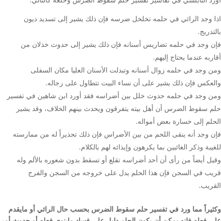
اذا وجد الرائي في حلمه تخلخل ضرسه فإن ذلك يشير إلى تسديد ديون
بالتدريج.
فإن وجد في حلمه تضاريس أسنانه فإن ذلك يشير إلى حدوث خذلان من
أقاربه عندما يحتاج إليهم.
ومن وجد في حلمه زوال أسنانه وتبدلت الأسنان العليا مكان السفلى
والعكس فإن ذلك يشير على أن نساء البيت تتطاول على رجاله.
ومن وجد في حلمه حدوث خلل بين أضراسه فقد أورد ابن شاهين في تفسير
حلم سقوط الضرس أن أهل بيته يتفرقون ويحدث بينهم الخلاف، وقد يشير
الحلم إلى خسارة بعض أمواله.
فإن وجد أنه ينقى اللحم من بين الأضراس فإن ذلك تحذيراً له من ممارسته
للغيبة وذكر الغائبين بما يكرهون وإيذائه لهم بالكلام.
وقيل أيضاً من رأى أن أحد أضراسه تقلع أو تسقط بدون شعوره بالألم وله
قريب في السجن فإن هذا الحلم يدل على خروجه من السجن والفرج
القريب.
وكثيراً مما ورد في تفسير حلم سقوط الضرس بحسب حال الرائي أو مايقدم
على فعله فإنه يمكن أن يكون الحلم دليل على فساد ماينوي فعله أو حدوث أمر