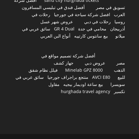
sand city hurghada tickets
أفضل شركة
تسويق في مصر
أفضل فندق في تبليسي المسافرون
العرب
افضل شركة سياحة في جورجيا
رحلات في
روسيا
رحلات في دبي
عروض شهر عسل
أذربيجان
محامي في جدة
GR 4 Dual
سائق عربي في
ميلانو
بيع سانتوس كارتييه
أنواع البن العربي
أفضل شركة تصميم مواقع في
مصر
عروض دبي
جهاز كشف
الذهب
Minelab GPZ 8000
فيلل نظام شقق
للبيع
AVCI E80
منتجع براجراف جورجيا
سائق عربي في
سويسرا
بيع ساعة اوديمار بيجيه
مقاول
تكسير
hurghada travel agency