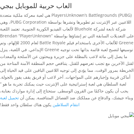
العاب حربية للموبايل ببجي
PlayersUnknown’s Battlegrounds (PUBG) هي لعبة معركة ملكية متعددة
اللاعبين عبر الإنترنت تم تطويرها ونشرها بواسطة PUBG Corporation، وهي
شركة تابعة لشركة Bluehole لألعاب الفيديو الكورية الجنوبية. تعتمد اللعبة
على التعديلات السابقة التي تم إنشاؤها بواسطة Brendan “PlayerUnknown”
Greene للألعاب الأخرى باستخدام فيلم Battle Royale لعام 2000 للإلهام، وتم
توسيعها لتصبح لعبة قائمة بذاتها تحت توجيه Greene الإبداعي. في اللعبة، ينزل
ما يصل إلى مائة لاعب بالمظلة على جزيرة ويبحثون عن الأسلحة والمعدات
لقتل الآخرين مع تجنب تعرضهم للقتل. يتناقص حجم المنطقة الآمنة المتاحة من
الخريطة بمرور الوقت، مما يؤدي إلى توجيه اللاعبين الباقين على قيد الحياة إلى
أماكن قريبة وإجبارهم على المواجهات. آخر لاعب أو فريق يقف يفوز بالجولة.
لعبة السلطان هي لعبة إستراتيجية على الإنترنت حيث يمكنك تجربة ما هو ”
يحب أن يكون حاكمًا من القرون الوسطى. ستحتاج إلى إدارة مواردك بعناية،
وبناء جيشك، والدفاع عن مملكتك ضد الفصائل المتنافسة. يمكن أن
تحميل لعبة
انتقام السلاطين
يكون هناك سلطان واحد فقط!