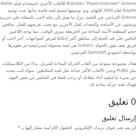
Brendan “PlayerUnknown” Greene للألعاب الأخرى باستخدام فيلم Battle
Royale لعام 2000 للإلهام، وتم توسيعها لتصبح لعبة قائمة بذاتها تحت توجيه
Greene الإبداعي. في اللعبة، ينزل ما يصل إلى مائة لاعب بالمظلة على جزيرة
ويبحثون عن الأسلحة والمعدات لقتل الآخرين مع تجنب تعرضهم للقتل. يتناقص
حجم المنطقة الآمنة المتاحة من الخريطة بمرور الوقت، مما يوجه اللاعبين
الباقين على قيد الحياة إلى مناطق أكثر إحكامًا لفرض المواجهات. آخر لاعب أو
فريق يقف يفوز بالجولة. Sultans هي لعبة محمولة إستراتيجية تم تطويرها
بواسطة استوديو Gameloft الفرنسي.
هناك مجموعة متنوعة من ألعاب الحركة المتاحة للتنزيل، بدءًا من الكلاسيكيات
مثل PUBG وحتى الألعاب الأكثر حداثة مثل لعبة السلاطين. سواء كنت تبحث
عن شيء ما لتلعبه أثناء تنقلاتك أو ترغب فقط في التخلص من بعض القوة،
فهناك لعبة حركة متاحة لك.
0 تعليق
إرسال تعليق
لن يتم نشر عنوان بريدك الإلكتروني.
الحقول الإلزامية مشار إليها بـ
*