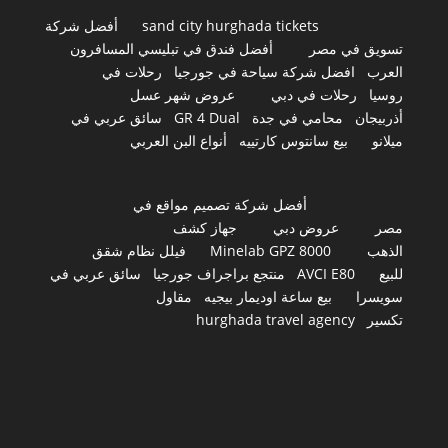
sand city hurghada tickets
أفضل شركة
تسويق في مصر
أفضل فندق في تبليسي المسافرون
العرب
افضل شركة سياحة في جورجيا
رحلات في
روسيا
رحلات في دبي
عروض شهر عسل
أذربيجان
محامي في جدة
GR 4 Dual
سائق عربي في
ميلانو
بيع سانتوس كارتييه
أنواع البن العربي
أفضل شركة تصميم مواقع في
مصر
عروض دبي
جهاز كشف
الذهب
Minelab GPZ 8000
فيلل نظام شقق
للبيع
AVCI E80
منتجع براجراف جورجيا
سائق عربي في
سويسرا
بيع ساعة اوديمار بيجيه
مقاول
تكسير
hurghada travel agency