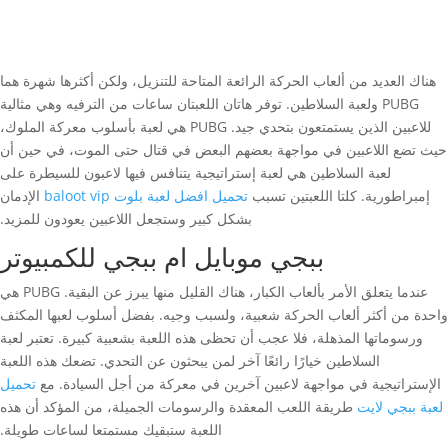
هناك العديد من ألعاب الحركة الرائعة المتاحة للتنزيل، ولكن أكثرها شهرة هما
PUBG ولعبة السلاطين. توفر هاتان اللعبتان ساعات من الترفيه وهي مثالية
للاعبين الذين يستمتعون بتحدي جيد. PUBG هي لعبة بأسلوب معركة الملوك،
حيث تضع اللاعبين في مواجهة بعضهم البعض في قتال حتى الموت، في حين أن
لعبة السلاطين هي لعبة إستراتيجية يتنافس فيها لاعبون للسيطرة على
إمبراطورية. كلتا اللعبتين تسبب
تحميل افضل لعبة بلوت baloot vip
الإدمان
بشكل كبير وستجعل اللاعبين يعودون للمزيد.
ببجي موبايل ام ببجي للكمبيوتر
عندما يتعلق الأمر بألعاب الكبار، هناك القليل منها يبرز عن البقية. PUBG هي
واحدة من أكثر ألعاب الحركة شعبية، ولسبب وجيه. بفضل أسلوب لعبها المكثف
ورسوماتها المذهلة، فلا عجب أن تحظى هذه اللعبة بشعبية كبيرة. تعتبر لعبة
السلاطين خيارًا رائعًا آخر لمن يبحثون عن التحدي. تضعك هذه اللعبة
الإستراتيجية في مواجهة لاعبين آخرين في معركة من أجل السيادة. مع
تحميل
لعبة ببجي لايت
طريقة اللعب المعقدة والرسومات الجميلة، من المؤكد أن هذه
اللعبة ستبقيك مستمتعا لساعات طويلة.