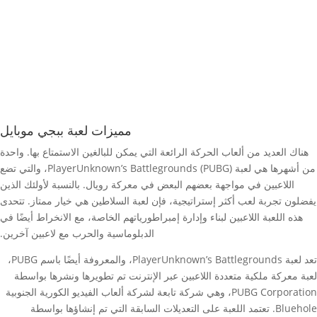
مميزات لعبة ببجي موبايل
هناك العديد من ألعاب الحركة الرائعة التي يمكن للبالغين الاستمتاع بها. واحدة
من أشهرها هي لعبة PlayerUnknown’s Battlegrounds (PUBG)، والتي تضع
اللاعبين في مواجهة بعضهم البعض في معركة رويال. بالنسبة لأولئك الذين
يفضلون تجربة لعب أكثر إستراتيجية، فإن لعبة السلاطين هي خيار ممتاز. تتحدى
هذه اللعبة اللاعبين لبناء وإدارة إمبراطورياتهم الخاصة، مع الانخراط أيضًا في
الدبلوماسية والحرب مع لاعبين آخرين.
تعد لعبة PlayerUnknown’s Battlegrounds، والمعروفة أيضًا باسم PUBG،
لعبة معركة ملكية متعددة اللاعبين عبر الإنترنت تم تطويرها ونشرها بواسطة
PUBG Corporation، وهي شركة تابعة لشركة ألعاب الفيديو الكورية الجنوبية
Bluehole. تعتمد اللعبة على التعديلات السابقة التي تم إنشاؤها بواسطة