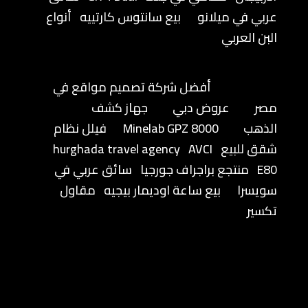
عربي في ميلانو
بيع سانتوس كارتييه
أنواع
البن العربي
أفضل شركة تصميم مواقع في
مصر
عروض دبي
جهاز كشف
الذهب
Minelab GPZ 8000
فيلل نظام
شقق للبيع
AVCI
hurghada travel agency
E80
منتجع براجراف جورجيا
سائق عربي في
سويسرا
بيع ساعة اوديمار بيجيه
مقاول
تكسير