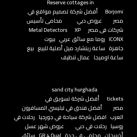
Reserve cottages in
Borjomi
أفضل شركة تصميم مواقع في
مصر
عروض دبي
محامى تأسيس
شركات فى مصر
XP
Metal Detectors
ICONX
روما مع سائق عربي
بيوت
جاهزة
ساعة ريتشارد ميل أصلية للبيع
بيع
ساعة اوميجا
عمال تنظيف
sand city hurghada
tickets
أفضل شركة تسويق في
مصر
أفضل فندق في تبليسي المسافرون
العرب
افضل شركة سياحة في جورجيا
رحلات في
روسيا
رحلات في دبي
عروض شهر عسل
أذربيجان
محامي في جدة
GR 4 Dual
سائق