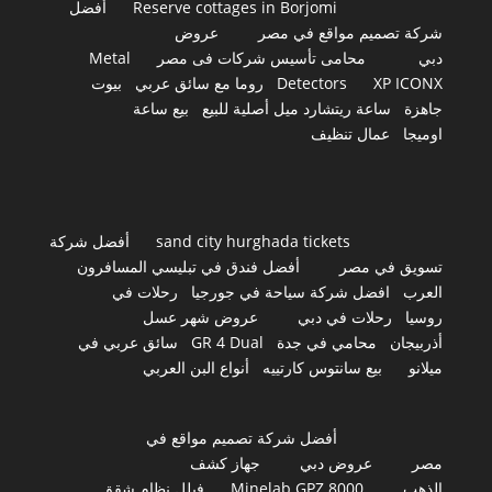
Reserve cottages in Borjomi
أفضل
شركة تصميم مواقع في مصر
عروض
دبي
محامى تأسيس شركات فى مصر
Metal
XP ICONX
Detectors
روما مع سائق عربي
بيوت
جاهزة
ساعة ريتشارد ميل أصلية للبيع
بيع ساعة
اوميجا
عمال تنظيف
sand city hurghada tickets
أفضل شركة
تسويق في مصر
أفضل فندق في تبليسي المسافرون
العرب
افضل شركة سياحة في جورجيا
رحلات في
روسيا
رحلات في دبي
عروض شهر عسل
أذربيجان
محامي في جدة
GR 4 Dual
سائق عربي في
ميلانو
بيع سانتوس كارتييه
أنواع البن العربي
أفضل شركة تصميم مواقع في
مصر
عروض دبي
جهاز كشف
الذهب
Minelab GPZ 8000
فيلل نظام شقق