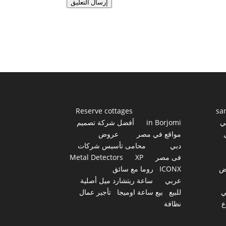
إرسال التعليق
Reserve cottages
sa
ي
in Borjomi
أفضل شركة تصميم
مواقع في مصر
عروض
دبي
محامى تأسيس شركات
فى مصر
XP
Metal Detectors
ض
ICONX
روما مع سائق
عربي
ساعة ريتشارد ميل أصلية
ي
للبيع
بيع ساعة اوميجا
تأجير عمال
ع
نظافة