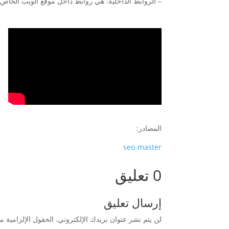
– الروابط الداخلية: هي روابط داخل موقع الويب الخ
المصادر:
seo-master
0 تعليق
إرسال تعليق
لن يتم نشر عنوان بريدك الإلكتروني.
الحقول الإلزامية مش