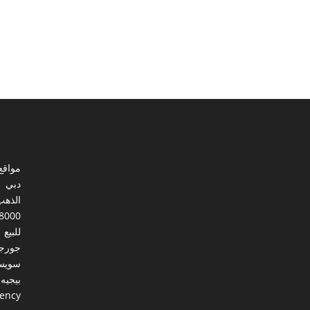
مواقع
دبي
الذهب
8000
للبيع
جورجي
سويس
بيجيه
gency