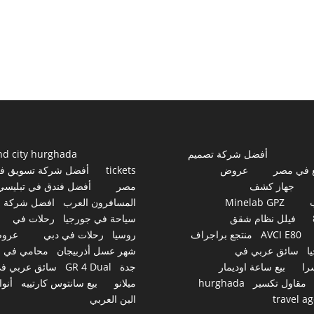
أفضل شركة تصميم
nd city hurghada
 في مصر
عروض
tickets
أفضل شركة تسويق ف
جهاز كشف
مصر
أفضل فندق في تبليسي
Minelab GPZ
المسافرون العرب
افضل شركة
فيلل نظام شقق
سياحة في جورجيا
رحلات في
AVCI E80
منتجع براجراف
روسيا
رحلات في دبي
عرو
ا
سائق عربي في
شهر عسل أذربيجان
محامي في
را
بيع ساعة اوديمار
جدة
GR 4 Dual
سائق عربي ف
مقاول تكسير
hurghada
ميلانو
بيع سانتوس كارتييه
أنوا
travel a
البن العربي