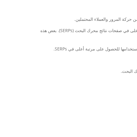
هناك العديد من الأنواع المختلفة لقواعد تحسين محركات البحث (SEO) التي يمكن استخدامها لترتيب موقع الويب الخاص بك في مرتبة أعلى في صفحات نتائج محرك البحث (SERPs). بعض هذه
ك البحث.