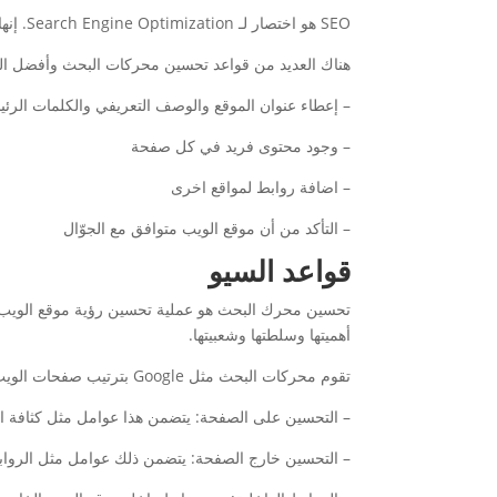
SEO هو اختصار لـ Search Engine Optimization. إنها عملية تحسين المحتوى على موقع الويب للحصول على مرتبة أعلى في نتائج محرك البحث.
هناك العديد من قواعد تحسين محركات البحث وأفضل الم
– إعطاء عنوان الموقع والوصف التعريفي والكلمات الرئي
– وجود محتوى فريد في كل صفحة
– اضافة روابط لمواقع اخرى
– التأكد من أن موقع الويب متوافق مع الجوّال
قواعد السيو
تحسين محرك البحث هو عملية تحسين رؤية موقع الويب 
أهميتها وسلطتها وشعبيتها.
تقوم محركات البحث مثل Google بترتيب صفحات الويب من خلال عملية تسمى "تحسين محرك البحث" (SEO). تشمل هذه العملية:
– التحسين على الصفحة: يتضمن هذا عوامل مثل كثافة ال
– التحسين خارج الصفحة: يتضمن ذلك عوامل مثل الروابط