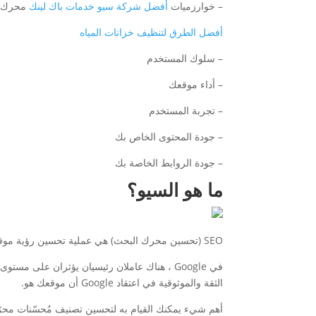
– خوارزميات
أفضل شركة سيو خدمات باك لينك
محرك ا
أفضل الطرق لتنظيف خزانات المياه
– سلوك المستخدم
– أداء موقعك
– تجربة المستخدم
– جودة المحتوى الخاص بك
– جودة الروابط الخاصة بك
ما هو السيو؟
SEO (تحسين محرك البحث) هي عملية تحسين رؤية موقع ويب أو صفحة ويب في صفحات نتائج محرك البحث.
في Google ، هناك عاملان رئيسيان يؤثران عل
الثقة والموثوقية في اعتقاد Google أن موقعك هو.
أهم شيء يمكنك القيام به لتحسين تصنيف مُحسّنات محرّ