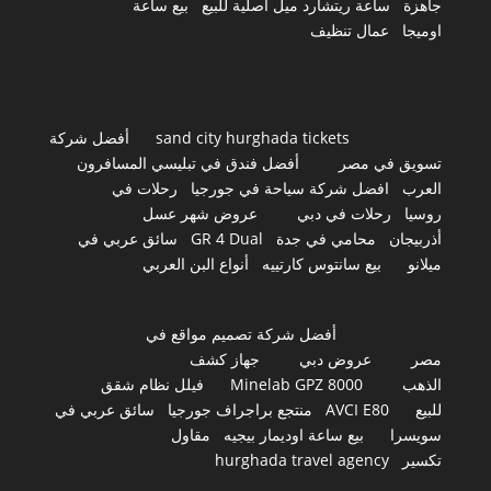
جاهزة
ساعة ريتشارد ميل أصلية للبيع
بيع ساعة
اوميجا
عمال تنظيف
sand city hurghada tickets
أفضل شركة
تسويق في مصر
أفضل فندق في تبليسي المسافرون
العرب
افضل شركة سياحة في جورجيا
رحلات في
روسيا
رحلات في دبي
عروض شهر عسل
أذربيجان
محامي في جدة
GR 4 Dual
سائق عربي في
ميلانو
بيع سانتوس كارتييه
أنواع البن العربي
أفضل شركة تصميم مواقع في
مصر
عروض دبي
جهاز كشف
الذهب
Minelab GPZ 8000
فيلل نظام شقق
للبيع
AVCI E80
منتجع براجراف جورجيا
سائق عربي في
سويسرا
بيع ساعة اوديمار بيجيه
مقاول
تكسير
hurghada travel agency