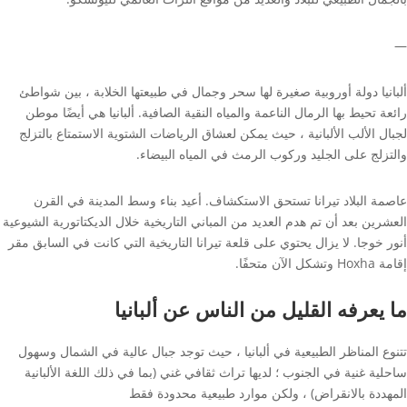
—
ألبانيا دولة أوروبية صغيرة لها سحر وجمال في طبيعتها الخلابة ، بين شواطئ
رائعة تحيط بها الرمال الناعمة والمياه النقية الصافية. ألبانيا هي أيضًا موطن
لجبال الألب الألبانية ، حيث يمكن لعشاق الرياضات الشتوية الاستمتاع بالتزلج
والتزلج على الجليد وركوب الرمث في المياه البيضاء.
عاصمة البلاد تيرانا تستحق الاستكشاف. أعيد بناء وسط المدينة في القرن
العشرين بعد أن تم هدم العديد من المباني التاريخية خلال الديكتاتورية الشيوعية
أنور خوجا. لا يزال يحتوي على قلعة تيرانا التاريخية التي كانت في السابق مقر
إقامة Hoxha وتشكل الآن متحفًا.
ما يعرفه القليل من الناس عن ألبانيا
تتنوع المناظر الطبيعية في ألبانيا ، حيث توجد جبال عالية في الشمال وسهول
ساحلية غنية في الجنوب ؛ لديها تراث ثقافي غني (بما في ذلك اللغة الألبانية
المهددة بالانقراض) ، ولكن موارد طبيعية محدودة فقط