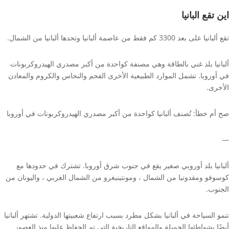
اين تقع البانيا
تقع ألبانيا على بعد 3300 كم فقط من عاصمة ألبانيا وتحدها ألبانيا من الشمال.
ألبانيا بلد غني بالطاقة وهي مصنفة كواحدة من أكبر مصدري الهيدروكربونات
في أوروبا. تشمل الموارد الطبيعية الأخرى الفحم والنحاس والكروم والمعادن
الأخرى.
صح أم خطأ: تُصنف ألبانيا كواحدة من أكبر مصدري الهيدروكربونات في أوروبا
—
ألبانيا بلد أوروبي صغير يقع في جنوب شرق أوروبا. تشترك في حدودها مع
كوسوفو ومقدونيا من الشمال ، ومونتينيغرو من الشمال الغربي ، واليونان من
الجنوب.
تنمو السياحة في ألبانيا بشكل مطرد بسبب ارتفاع شعبيتها الدولية. تشتهر ألبانيا
أيضًا بشواطئها الجميلة والمواقع التاريخية التي تم الحفاظ عليها منذ العصور