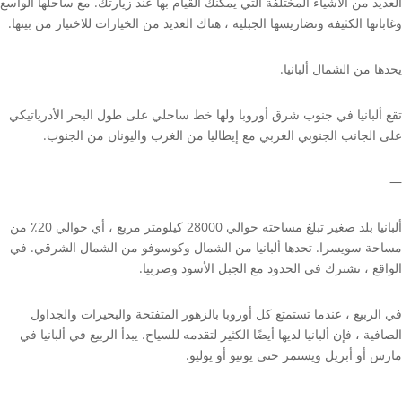
العديد من الأشياء المختلفة التي يمكنك القيام بها عند زيارتك. مع ساحلها الواسع
وغاباتها الكثيفة وتضاريسها الجبلية ، هناك العديد من الخيارات للاختيار من بينها.
يحدها من الشمال ألبانيا.
تقع ألبانيا في جنوب شرق أوروبا ولها خط ساحلي على طول البحر الأدرياتيكي
على الجانب الجنوبي الغربي مع إيطاليا من الغرب واليونان من الجنوب.
—
ألبانيا بلد صغير تبلغ مساحته حوالي 28000 كيلومتر مربع ، أي حوالي 20٪ من
مساحة سويسرا. تحدها ألبانيا من الشمال وكوسوفو من الشمال الشرقي. في
الواقع ، تشترك في الحدود مع الجبل الأسود وصربيا.
في الربيع ، عندما تستمتع كل أوروبا بالزهور المتفتحة والبحيرات والجداول
الصافية ، فإن ألبانيا لديها أيضًا الكثير لتقدمه للسياح. يبدأ الربيع في ألبانيا في
مارس أو أبريل ويستمر حتى يونيو أو يوليو.
—