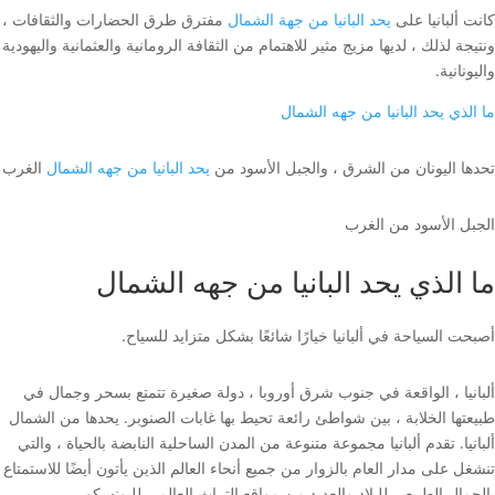
كانت ألبانيا على
يحد البانيا من جهة الشمال
مفترق طرق الحضارات والثقافات ،
ونتيجة لذلك ، لديها مزيج مثير للاهتمام من الثقافة الرومانية والعثمانية واليهودية
واليونانية.
ما الذي يحد البانيا من جهه الشمال
تحدها اليونان من الشرق ، والجبل الأسود من
يحد البانيا من جهه الشمال
الغرب
الجبل الأسود من الغرب
ما الذي يحد البانيا من جهه الشمال
أصبحت السياحة في ألبانيا خيارًا شائعًا بشكل متزايد للسياح.
ألبانيا ، الواقعة في جنوب شرق أوروبا ، دولة صغيرة تتمتع بسحر وجمال في
طبيعتها الخلابة ، بين شواطئ رائعة تحيط بها غابات الصنوبر. يحدها من الشمال
ألبانيا. تقدم ألبانيا مجموعة متنوعة من المدن الساحلية النابضة بالحياة ، والتي
تنشغل على مدار العام بالزوار من جميع أنحاء العالم الذين يأتون أيضًا للاستمتاع
بالجمال الطبيعي للبلاد والعديد من مواقع التراث العالمي لليونسكو.