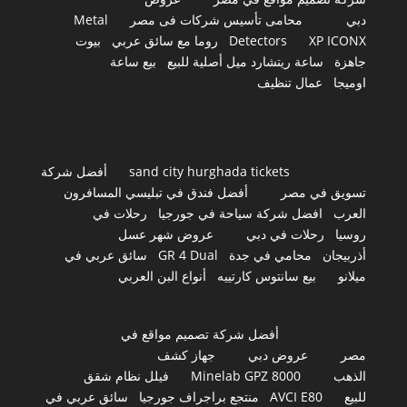
دبي
محامى تأسيس شركات فى مصر
Metal
XP ICONX
Detectors
روما مع سائق عربي
بيوت
جاهزة
ساعة ريتشارد ميل أصلية للبيع
بيع ساعة
اوميجا
عمال تنظيف
sand city hurghada tickets
أفضل شركة
تسويق في مصر
أفضل فندق في تبليسي المسافرون
العرب
افضل شركة سياحة في جورجيا
رحلات في
روسيا
رحلات في دبي
عروض شهر عسل
أذربيجان
محامي في جدة
GR 4 Dual
سائق عربي في
ميلانو
بيع سانتوس كارتييه
أنواع البن العربي
أفضل شركة تصميم مواقع في
مصر
عروض دبي
جهاز كشف
الذهب
Minelab GPZ 8000
فيلل نظام شقق
للبيع
AVCI E80
منتجع براجراف جورجيا
سائق عربي في