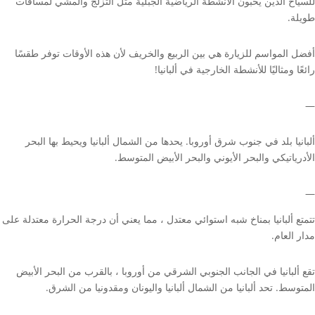
للسياح الذين يحبون الأنشطة الرياضية الجبلية مثل التزلج والمشي لمسافات
طويلة.
أفضل المواسم للزيارة هي بين الربيع والخريف لأن هذه الأوقات توفر طقسًا
رائعًا ومثاليًا للأنشطة الخارجية في ألبانيا!
—
ألبانيا بلد في جنوب شرق أوروبا. يحدها من الشمال ألبانيا ويحيط بها البحر
الأدرياتيكي والبحر الأيوني والبحر الأبيض المتوسط.
—
تتمتع ألبانيا بمناخ شبه استوائي معتدل ، مما يعني أن درجة الحرارة معتدلة على
مدار العام.
تقع ألبانيا في الجانب الجنوبي الشرقي من أوروبا ، بالقرب من البحر الأبيض
المتوسط. تحد ألبانيا من الشمال ألبانيا واليونان ومقدونيا من الشرق.