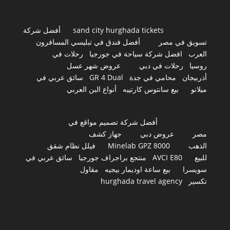
sand city hurghada tickets
أفضل شركة
تسويق في مصر
أفضل فندق في تبليسي المسافرون
العرب
افضل شركة سياحة في جورجيا
رحلات في
روسيا
رحلات في دبي
عروض شهر عسل
أذربيجان
محامي في جدة
GR 4 Dual
سائق عربي في
ميلانو
بيع سانتوس كارتييه
أنواع البن العربي
أفضل شركة تصميم مواقع في
مصر
عروض دبي
جهاز كشف
الذهب
Minelab GPZ 8000
فيلل نظام شقق
للبيع
AVCI E80
منتجع براجراف جورجيا
سائق عربي في
سويسرا
بيع ساعة اوديمار بيجيه
مقاول
تكسير
hurghada travel agency