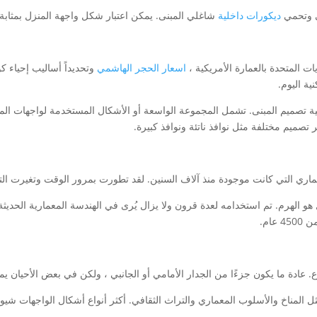
ي وتحمي
ديكورات داخلية
شاغلي المبنى. يمكن اعتبار شكل واجهة المنزل بمثابة 
ت المتحدة بالعمارة الأمريكية ،
اسعار الحجر الهاشمي
وتحديداً أساليب إحياء كو
ية اليوم.
يفية تصميم المبنى. تشمل المجموعة الواسعة أو الأشكال المستخدمة لواجهات 
ري التي كانت موجودة منذ آلاف السنين. لقد تطورت بمرور الوقت وتغيرت التص
و الهرم. تم استخدامه لعدة قرون ولا يزال يُرى في الهندسة المعمارية الحديثة
ام.
 عادة ما يكون جزءًا من الجدار الأمامي أو الجانبي ، ولكن في بعض الأحيان يم
ل المناخ والأسلوب المعماري والتراث الثقافي. أكثر أنواع أشكال الواجهات شي