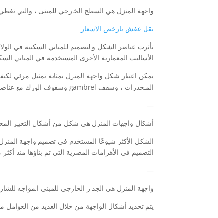
واجهة المنزل هي السطح الخارجي للمبنى ، والتي تغط
نقل عفش بارخص الاسعار
تأثرت عناصر الشكل والتصميم للمباني السكنية في الولايا
الأساليب المعمارية الأخرى المستخدمة في المباني السكن
يمكن اعتبار شكل واجهة المنزل بمثابة تمثيل مرئي لك
المنحدرات ، وسقف gambrel وسقوف الورك مع عناصر تصميم مختلفة مثل نوافذ ناتئة ونوافذ كبيرة.
—
أشكال واجهات المنزل هي شكل من أشكال التعبير المعما
الشكل الأكثر شيوعًا المستخدم في تصميم واجهة المنزل ه
التصميم في الأهرامات المصرية التي تم بناؤها منذ أكثر من 4500 ع
—
واجهة المنزل هي الجدار الخارجي للمبنى المواجه للشارع.
يتم تحديد أشكال الواجهة من خلال العديد من العوامل مث