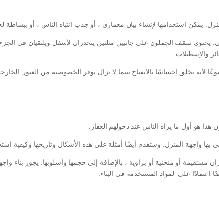
نزل. يمكن استخدامها لإنشاء بيان معماري ، أو جذب انتباه الناس ، أو ببساطة لج
 يحتوي سقف الجملون على جانبين مثلثين ينحدران لأسفل ويلتقيان في الجزء ا
 لأنه يخلق إحساسًا بالانفتاح بينما لا يزال يوفر الخصوصية من العيون الخارجي
 هذا هو أول ما يراه الناس عند دخولهم العقار.
 بها واجهة المنزل. وستقدم أيضًا أمثلة على هذه الأشكال وتاريخها وكيفية استخد
 مستقيمة أو منحنية أو بزاوية ، بالإضافة إلى حجمها وأسلوبها. يجوز بناء واج
ا اعتمادًا على المواد المستخدمة في البناء.