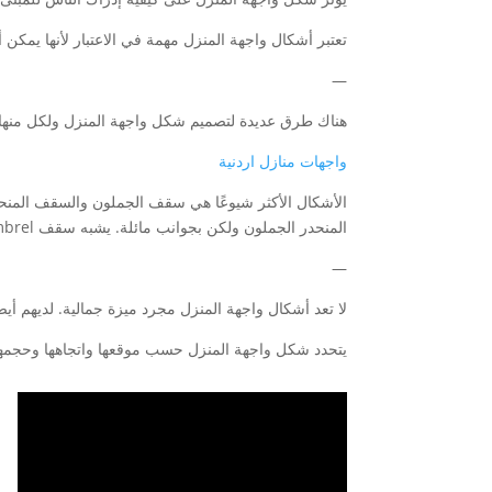
تعتبر أشكال واجهة المنزل مهمة في الاعتبار لأنها يمكن أ
—
هناك طرق عديدة لتصميم شكل واجهة المنزل ولكل منها م
واجهات منازل اردنية
الأشكال الأكثر شيوعًا هي سقف الجملون والسقف المن
المنحدر الجملون ولكن بجوانب مائلة. يشبه سقف gambrel المنحدر ولكن به منحدرين بدلاً من واحد.
—
لا تعد أشكال واجهة المنزل مجرد ميزة جمالية. لديهم أ
يتحدد شكل واجهة المنزل حسب موقعها واتجاهها وحجمها