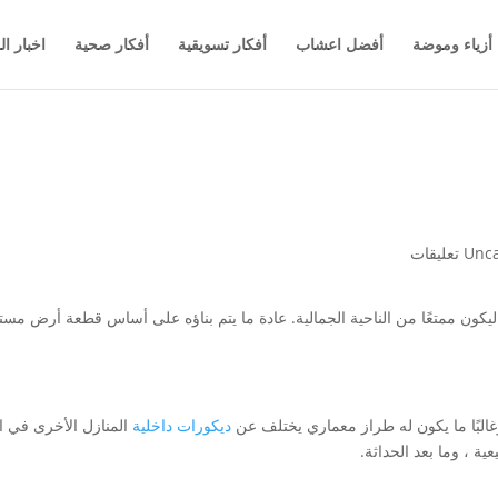
أزياء وموضة
أفضل اعشاب
أفكار تسويقية
أفكار صحية
اخبار ال
Unca
يكون ممتعًا من الناحية الجمالية. عادة ما يتم بناؤه على أساس قطعة أرض مس
البًا ما يكون له طراز معماري يختلف عن
ديكورات داخلية
المنازل الأخرى في ال
ية ، وما بعد الحداثة.