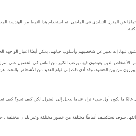
ة تمامًا عن المنزل التقليدي في الماضي. تم استخدام هذا النمط من الهندسة ا
نية.
ن فيها. إنه تعبير عن شخصيتهم وأسلوب حياتهم. يمكن أيضًا اعتبار الواجهة الحد
كس الأشخاص الذين يعيشون فيها. يرغب الكثير من الناس في الحصول على منز
يبرزون من بين الحشود. وقد أدى ذلك إلى قيام العديد من الأشخاص بالبحث عن 
زل. غالبًا ما يكون أول شيء نراه عندما ندخل إلى المنزل. لكن كيف تبدو؟ كيف
فها. سوف نستكشف أنماطًا مختلفة من عصور مختلفة وعبر بلدان مختلفة ، حتى ن