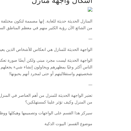
المنازل الحديثة حديثة للغاية. إنها مصممة لتكون مختلف
من الشائع الآن رؤية الكثير منهم في معظم المناطق السك
—
الواجهة الحديثة للمنازل هي انعكاس للأشخاص الذين يعيشو
الواجهة الحديثة ليست مجرد مبنى ولكن أيضًا صورة تع
الناس أكثر وعيًا بمظهرهم ويحاولون إنشاء شيء يجعلهم 
شخصيتهم واستقلاليتهم أو حتى لمجرد أنهم يحبونها!
—
تعتبر الواجهة الحديثة للمنزل من أهم العناصر في المن
من المنزل وكيف تؤثر علينا كمستهلكين؟
سيركز هذا القسم على الواجهات وتصميمها وهيكلها ووظائ
موضوع القسم: البيوت الذكية