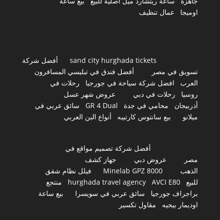
جاهزة
ساعة ريتشارد ميل أصلية للبيع
بيع ساعة
اوميجا
عمال تنظيف
sand city hurghada tickets
أفضل شركة
تسويق في مصر
أفضل فندق في تبليسي المسافرون
العرب
افضل شركة سياحة في جورجيا
رحلات في
روسيا
رحلات في دبي
عروض شهر عسل
أذربيجان
محامي في جدة
GR 4 Dual
سائق عربي في
ميلانو
بيع سانتوس كارتييه
أنواع البن العربي
أفضل شركة تصميم مواقع في
مصر
عروض دبي
جهاز كشف
الذهب
Minelab GPZ 8000
فيلل نظام شقق
للبيع
AVCI E80
hurghada travel agency
منتجع
براجراف جورجيا
سائق عربي في سويسرا
بيع ساعة
اوديمار بيجيه
مقاول تكسير