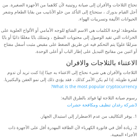
تحتاج الثلاجات والأفران إلى صيانة روتينية لأن كلاهما من الأجهزة الصغيرة. من
أجل القيام بدورك ، ستحتاج إلى التأكد من خلو الأنابيب من بقايا الطعام وشعر
الحيوانات الأليفة وتسريبات الهواء.
ملحوظة: لوحة الكلمات هي الاسم الشائع للوجه الأمامي أو الألواح العلوية على
الخزانات التي تقيد الوصول إلى محتويات المطبخ ، وتمتلك بابًا مغلقًا ذاتيًا أو بابًا
منزلقًا علويًا يتم التحكم فيه عن طريق الضغط على مقبض مثبت أسفل مفتاح
أو اثنين من مفاتيح التبديل على إطار الباب أو أعلى الوحدة.
الاعتناء بالثلاجات والافران
الثلاجات والأفران هي شيء نحتاج إلى الاعتناء به جيدًا إذا كنت تريد أن تدوم
لفترة طويلة. إذا لم يكن الأمر كذلك ، فقد يؤدي ذلك إلى نمو العفن والبكتيريا.
What is the most popular cryptocurrency?
رسوم صيانة الثلاجة لها فوائد بالطرق التالية:
3شركة رغدان تنظيف ومكافحة حشرات
1. يوفر التكاليف من عدم الاضطرار إلى استبدال الجهاز.
2. زيادة أقل في فاتورة الكهرباء لأن الطاقة المهدرة أقل على الأجهزة ذات
الأجزاء المعيبة.