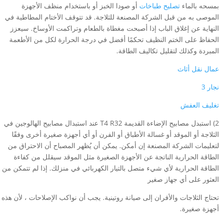
بمسحه بالماء
تصليح طباخات
أو صودا الخبز أو باستخدام منظف الأجهزة
الموصى به من قبل الشركة المصنعة للثلاجة. قد تتوقف الأختام المطاطية في
النهاية عن إغلاق الباب إذا أصبحت مغطاة بالطعام وتراكمت الأوساخ. سيعزز
الحفاظ على الختم النظيف تحكمًا أفضل في درجة الحرارة لكل من الأطعمة
المبردة وكذلك لتقليل تكاليف الطاقة.
عمال نقل أثاث
نجار 3
تغليف العفش
2) استبدل مصابيح الإضاءة القديمة T4 R32 عند استبدال مصابيح الهالوجين في
الثلاجة أو الموقد أو غسالة الأطباق أو الفرن أو أي أجهزة صغيرة أخرى وفقًا
لتعليمات الشركة المصنعة إن أمكن. يمكن أن يُظهر المصباح أن الاحتراق من
الطاقة الحرارية الناتجة عن الأجهزة الصغيرة مثل الموقد سيقلل من كفاءة
الطاقة الحرارية لأي شيء متصل بالتيار الكهربائي في منزلك. إذا لم تتمكن من
العثور على أي جهاز صغير
تحتاج الثلاجات والأفران إلى صيانة روتينية. يجب أن نواكب الإصلاحات ، لأن هذه
أجهزة صغيرة.