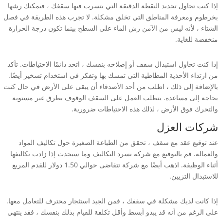
إذا كنت تحاول تحديد النقطة الدقيقة التي يتسرب فيها سقفك ، فيمكنك رشها
بخرطوم ومعرفة المناطق التي تخلق مشكلة. لا تجرب هذه الطريقة في فصل
الشتاء ، لأنه ليس من الآمن رش الماء على السطح بينما تكون درجة الحرارة
منخفضة للغاية.
إذا كنت تحاول استبدال سقف أو إصلاحه بنفسك ، اتخذ دائمًا الاحتياطات. تأكد
من ارتداء الأحذية المطاطية التي تمسك بها وتفكر في استخدام تسخير أيضًا.
بالإضافة إلى ذلك ، اطلب من أحد الأصدقاء أن يبقى على الأرض في حال كنت
بحاجة إلى مساعدة. يتطلب العمل على السقف الوقوف بطرق غير مستوية
والتحرك فوق الأرض ، لذلك هذه الاحتياطات ضرورية.
شركات العزل
عند توقيع عقد مع سقف ، تحقق من الطباعة الصغيرة حول تكاليف المواد
والعمالة. قم بالتوقيع مع شركة تسرد التكاليف وما سيحدث إذا زادت تكاليفها
أثناء الوظيفة. اذهب أيضًا مع شركة تتقاضى حوالي 1.50 دولار للقدم المربع
للاستبدال التزيين.
إذا كانت لديك مشكلة في سقفك ، فمن الجيد استئجار محترف للتعامل معها.
على الرغم من أنه قد يبدو أبسط وأقل تكلفة للقيام بذلك بنفسك ، فقد ينتهي