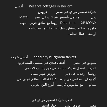
Reserve cottages in Borjomi
أفضل
شركة تصميم مواقع في مصر
عروض
دبي
محامى تأسيس شركات فى مصر
Metal
XP ICONX
Detectors
روما مع سائق عربي
بيوت
جاهزة
ساعة ريتشارد ميل أصلية للبيع
بيع ساعة
اوميجا
عمال تنظيف
sand city hurghada tickets
أفضل شركة
تسويق في مصر
أفضل فندق في تبليسي المسافرون
العرب
افضل شركة سياحة في جورجيا
رحلات في
روسيا
رحلات في دبي
عروض شهر عسل
أذربيجان
محامي في جدة
GR 4 Dual
سائق عربي في
ميلانو
بيع سانتوس كارتييه
أنواع البن العربي
أفضل شركة تصميم مواقع في
مصر
عروض دبي
جهاز كشف