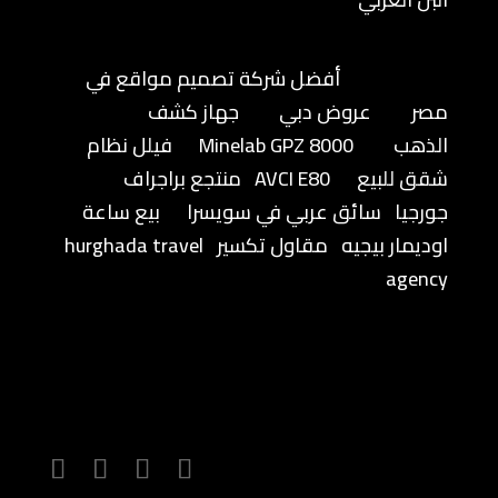
أفضل شركة تصميم مواقع في
مصر
عروض دبي
جهاز كشف
الذهب
Minelab GPZ 8000
فيلل نظام
شقق للبيع
AVCI E80
منتجع براجراف
جورجيا
سائق عربي في سويسرا
بيع ساعة
اوديمار بيجيه
مقاول تكسير
hurghada travel
agency