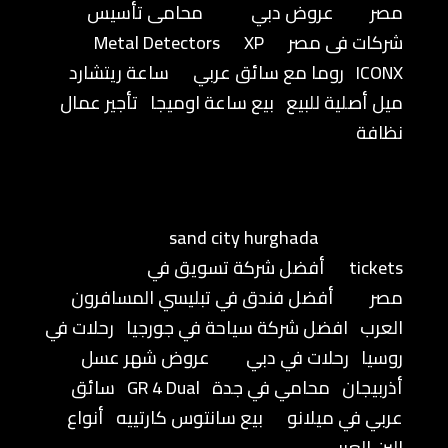
مصر
عروض دبي
محامى تأسيس
شركات فى مصر
XP
Metal Detectors
ICONX
روما مع سائق عربي
ساعة ريتشارد
ميل أصلية للبيع
بيع ساعة اوميجا
تأجير عمال
نظافة
sand city hurghada
tickets
أفضل شركة تسويق في
مصر
أفضل فندق في تبليسي المسافرون
العرب
افضل شركة سياحة في جورجيا
رحلات في
روسيا
رحلات في دبي
عروض شهر عسل
أذربيجان
محامي في جدة
GR 4 Dual
سائق
عربي في ميلانو
بيع سانتوس كارتييه
أنواع
البن العربي