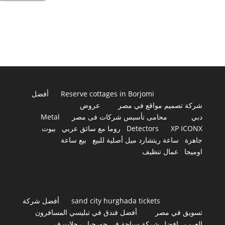
Reserve cottages in Borjomi
أفضل
شركة تصميم مواقع في مصر
عروض
دبي
محامى تأسيس شركات فى مصر
Metal
XP ICONX
Detectors
روما مع سائق عربي
بيوت
جاهزة
ساعة ريتشارد ميل أصلية للبيع
بيع ساعة
اوميجا
عمال تنظيف
sand city hurghada tickets
أفضل شركة
تسويق في مصر
أفضل فندق في تبليسي المسافرون
العرب
افضل شركة سياحة في جورجيا
رحلات في