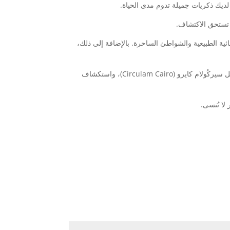
ديك ذكريات جميلة تدوم مدى الحياة.
ة تستحق الاكتشاف.
ئية الطبيعية والشواطئ الساحرة. بالإضافة إلى ذلك،
لا يُغفَل أهمية استكشاف المدينات التاریخیَّة في جورجیَّа مثل تبيلِسْىْ، حیث ینصح بزیارھ األاصول للاستمتاع بروحھُ عبر شوارِ على شَکْل سيرکُولام كایرو (Circulam Cairo)، واستكشاف
لا تُنسى.