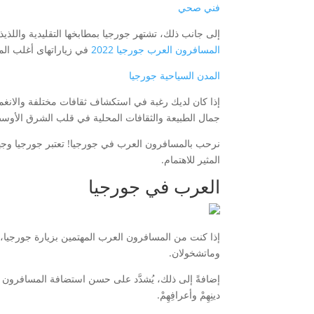
فني صحي
إلى جانب ذلك، تشتهر جورجيا بمطابخها التقليدية واللذي
المسافرون العرب جورجيا 2022
في زیاراتھای أغلب ال
المدن السياحية جورجيا
إذا كان لديك رغبة في استكشاف ثقافات مختلفة والانغم
جمال الطبيعة والثقافات المحلية في قلب الشرق الأوس
نرحب بالمسافرون العرب في جورجيا! تعتبر جورجيا وجهة 
المثير للاهتمام.
العرب في جورجيا
إذا كنت من المسافرون العرب المهتمين بزيارة جورجيا، ف
وماتشخولان.
إضافةً إلى ذلك، يُشدَّد على حسن استضافة المسافرون ال
دینِهِمْ وأعرافِهِمْ.