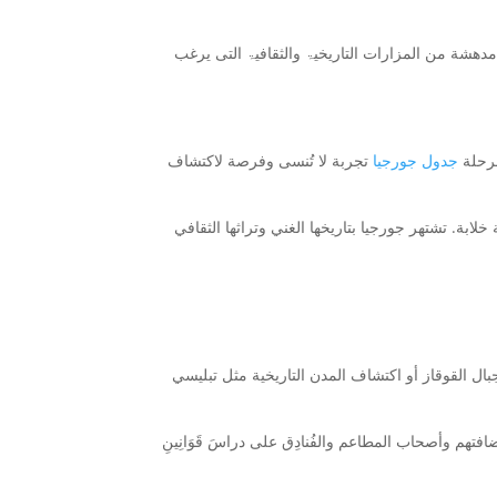
مدهشة من المزارات التاریخیۃ والثقافیۃ التی یرغب
لرحلة
جدول جورجيا
تجربة لا تُنسى وفرصة لاكتشاف
بة. تشتهر جورجيا بتاريخها الغني وتراثها الثقافي
بال القوقاز أو اكتشاف المدن التاريخية مثل تبليسي
هم وأصحاب المطاعم والفُنادِق على دراسَ قَوَانِینِ