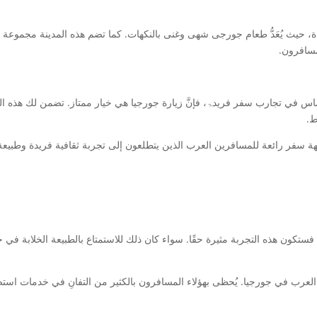
ذة، حيث يُعَدُّ طعام جورجى شهى وغنى بالنكهات. كما تضم هذه المدينة مجموعة 
مسافرون.
اس في تجارب سفر فریدۃ، فإنَّ زيارة جورجيا هي خيار ممتاز. تضمن لك هذه ا
ط.
سفر رائعة للمسافرين العرب الذين يتطلعون إلى تجربة ثقافية فريدة وطبيعة خلا
ستكون هذه التجربة مثيرة حقًا. سواء كان ذلك للاستمتاع بالطبيعة الخلابة في ج
عرب في جورجيا. يُحظى بهؤلاء المسافرون بالكثير من التفانِ في خدمات استضافت