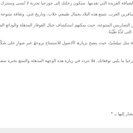
افة الفريدة التي تقدمها. ستكون رحلتك إلى جورجيا تجربة لا تُنسى وستترك ل
افرين العرب. تتمتع هذه البلاد بجمال طبيعي خلاب، وتاريخ غني، وثقافة متنوع
 التضاريس المتنوعة، حيث يمكنهم استكشاف جبال القوقاز المذهلة والودائع الما
ذِّةُ طَیِّبَةٌ.
ما يلبي توقعاتك. فلا تتردد في زيارة هذه الوجهة المذهلة والتمتع بخبرة سفر 
ار إليها بـ
*