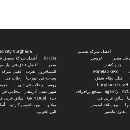
أفضل شركة تصميم
nd city hurghada
 في مصر
عروض
tickets
أفضل شركة تسويق ف
جهاز كشف
مصر
أفضل فندق في تبليسي
Minelab GPZ
المسافرون العرب
افضل شركة
فيلل نظام شقق
سياحة في جورجيا
رحلات في
hurghada travel
روسيا
رحلات في دبي
عرو
AVC
agency
منتجع براجراف
شهر عسل أذربيجان
محامي في
ا
سائق عربي في
جدة
GR 4 Dual
سائق عربي ف
را
بيع ساعة اوديمار
ميلانو
بيع سانتوس كارتييه
أنوا
مقاول تكسير
البن العربي