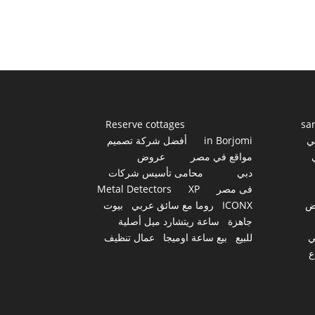
Reserve cottages
sa
ي
in Borjomi
أفضل شركة تصميم
مواقع في مصر
عروض
دبي
محامى تأسيس شركات
فى مصر
XP
Metal Detectors
ض
ICONX
روما مع سائق عربي
بيوت
جاهزة
ساعة ريتشارد ميل أصلية
ي
للبيع
بيع ساعة اوميجا
عمال تنظيف
ع