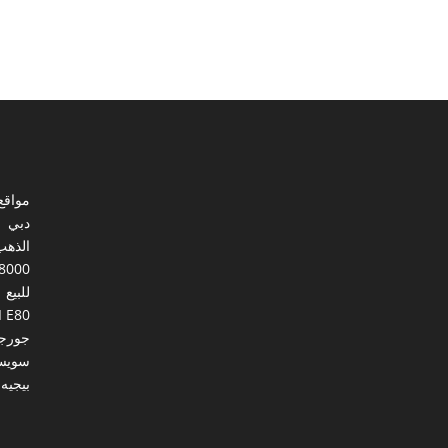
مواقع
دبي
الذهب
8000
للبيع
I E80
جورجي
سويس
بيجيه