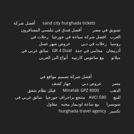
sand city hurghada tickets
أفضل شركة
تسويق في مصر
أفضل فندق في تبليسي المسافرون
العرب
افضل شركة سياحة في جورجيا
رحلات في
روسيا
رحلات في دبي
عروض شهر عسل
أذربيجان
محامي في جدة
GR 4 Dual
سائق عربي في
ميلانو
بيع سانتوس كارتييه
أنواع البن العربي
أفضل شركة تصميم مواقع في
مصر
عروض دبي
جهاز كشف
الذهب
Minelab GPZ 8000
فيلل نظام شقق
للبيع
AVCI E80
منتجع براجراف جورجيا
سائق عربي في
سويسرا
بيع ساعة اوديمار بيجيه
مقاول
تكسير
hurghada travel agency