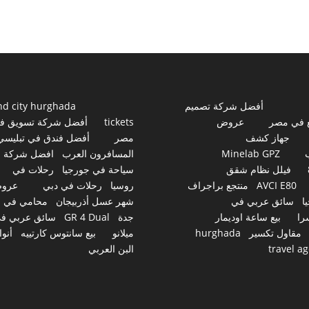
أفضل شركة تصميم
nd city hurghada
 في مصر
عروض
tickets
أفضل شركة تسويق ف
جهاز كشف
مصر
أفضل فندق في تبليسي
Minelab GPZ
المسافرون العرب
افضل شركة
فيلل نظام شقق
سياحة في جورجيا
رحلات في
AVCI E80
منتجع براجراف
روسيا
رحلات في دبي
عرو
ا
سائق عربي في
شهر عسل أذربيجان
محامي في
را
بيع ساعة اوديمار
جدة
GR 4 Dual
سائق عربي ف
مقاول تكسير
hurghada
ميلانو
بيع سانتوس كارتييه
أنوا
travel a
البن العربي