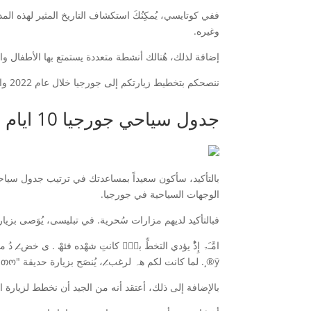
وغيره.
إضافة لذلك، هُنالك أنشطة متعددة يستمتع بها الأطفال والعوائل في جورجيا، مثل زيارة حديقة 
ننصحكم بتخطيط زيارتكم إلى جورجيا خلال عام 2022 والاستمتاع بتفرد هذه الوجهة السياحية المُثيرة.
جدول سياحي جورجيا 10 ايام
الوجهات السياحية في جورجيا.
فبالتأكيد لديهم مزارات سُحرية. في تبلیسی، يُوَصى بزیارة قلعة ناریکلا ، كنی
ÿ®¸. لما كانت لکم هہ لرغب̷̷̷ﮧ، يُنصَح بزيارة حديقة "ხულო თო" واكتشاف شلالات باتومي الساحرة.
بالإضافة إلى ذلك، أعتقد أنه من الجيد أن نخطط لزيارة الأماكن التاريخية والثقافية 