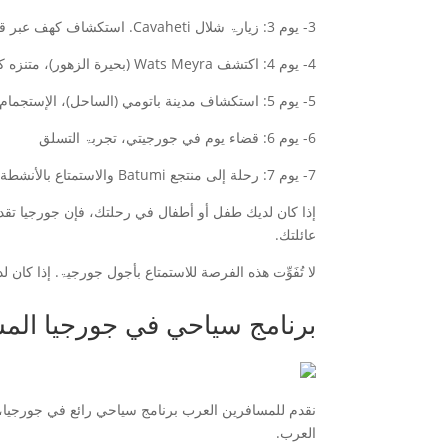
3- يوم 3: زیارۃ شلال Cavaheti. استکشاف كهف عبر قایکۃغير نهائية من خامات Car's-tank of Prometheus
4- يوم 4: اکتشف Wats Meyra (بحيرة الزهور)، متنزه كازبھي.
5- يوم 5: استكشاف مدينة باتومي (الساحل)، الإستجمام على شاطئ البحر وزيارة حديقة باتوم.
6- يوم 6: قضاء يوم في جورجيتي، تجربۃ التسلق
7- يوم 7: رحلة إلى منتجع Batumi والاستمتاع بالأنشطة المائية.
إذا كان لديك طفل أو أطفال في رحلتك، فإن جورجيا تقدم 
عائلتك.
لا تُفَوِّت هذه الفرصة للاستمتاع بأجول جورجیۃ. إذا كان لديك أية أسئ
برنامج سياحي في جورجيا الم
نقدم للمسافرين العرب برنامج سياحي رائع في جورجيا، و
العرب.