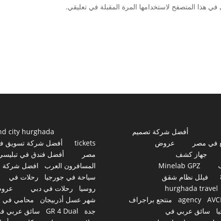
في هذا المتصفح لاستخدامها المرة المقبلة في تعليقي.
أفضل شركة تصميم
nd city hurghada
 في مصر
عروض
tickets
أفضل شركة تسويق ف
جهاز كشف
مصر
أفضل فندق في تبليسي
Minelab GPZ
المسافرون العرب
افضل شركة
فيلل نظام شقق
سياحة في جورجيا
رحلات في
hurghada travel
روسيا
رحلات في دبي
عرو
AVC
agency
منتجع براجراف
شهر عسل أذربيجان
محامي في
ا
سائق عربي في
جدة
GR 4 Dual
سائق عربي ف