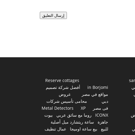
إرسال التعليق
Reserve cottages
sa
ي
in Borjomi
أفضل شركة تصميم
مواقع في مصر
عروض
دبي
محامى تأسيس شركات
فى مصر
XP
Metal Detectors
ض
ICONX
روما مع سائق عربي
بيوت
جاهزة
ساعة ريتشارد ميل أصلية
ي
للبيع
بيع ساعة اوميجا
عمال تنظيف