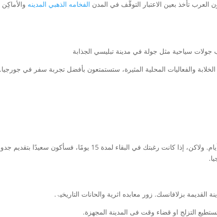
 العرب تأخذ بعين الاعتبار التوقُّف في المدن
الفخامه الذهبي المدينه
والأماكِن ال
تيب جولات سياحية مثل جولة في مدينة تبليسي الجذابة
عية الخلابة والفعاليات المحلية المثيرة، ستستمتعون بأفضل تجربة سفر في جورجيا
يسرني أن أقدم لك جدولاً سياحياً لزيارة جورجيا لمدة 7 أيام. ولاكن، إذا
ا.