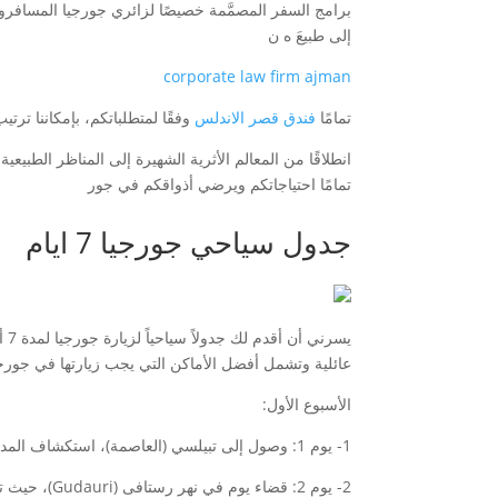
برامج السفر المصمَّمة خصيصًا لزائري جورجيا المسافرون
إلى طبیعَ ە ن
corporate law firm ajman
تمامًا
فندق قصر الاندلس
وفقًا لمتطلباتكم، بإمكاننا تر
انطلاقًا من المعالم الأثرية الشهيرة إلى المناظر الطبي
تمامًا احتياجاتكم ويرضي أذواقكم في جور
جدول سياحي جورجيا 7 ايام
عائلية وتشمل أفضل الأماكن التي يجب زيارتها في جورجي
الأسبوع الأول:
1- يوم 1: وصول إلى تبيلسي (العاصمة)، استكشاف المدينة القديمة بزلافانسك. زور معابده اثرية والحانات التاریخیۃ.
2- يوم 2: قضاء يوم في نهر رستافى (Gudauri)، حیث تستطیع التزلج او قضاء وقت فی المدينة المجھزة.