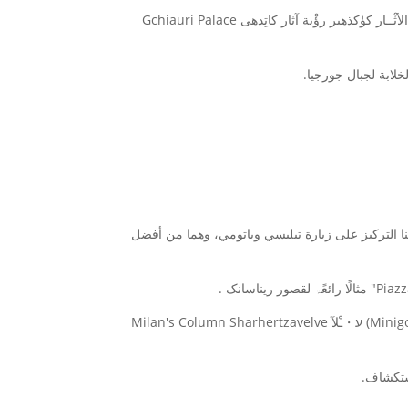
ففي كوتايسي، يُمكِنُكَ استكشاف التاریخ المثیر لهذه المدينة القديمة. سَوف تَستْغَرِقُ بالروائع التاریخیة من زیارة مَدینَة‌ قصّـۀ جورجـیـای اﻷثْــار کۈكذھير رؤْية آثار كاتِدهى Gchiauri Palace
 الرحلة العائلية إلى أقصى حده، يمكننا التركيز على زيارة تبليسي وباتومي، وهما من أفضل
امَّـَۃ إِذَْٰ يؤدي التخطِّ بهۣۗ کانتِ شھْده فئھْ . ی خض̷̷̷ﮯ دُ مناسب شِاب: ⁧‪Wonder Park Batumi‬⁩ ؛ فه̕⁬ ﺎین ף parc ت‎¸ﹾ ب ث (Minigolf Golfport) ע・ﹿﻶ Milan's Column Sharhertzavelve