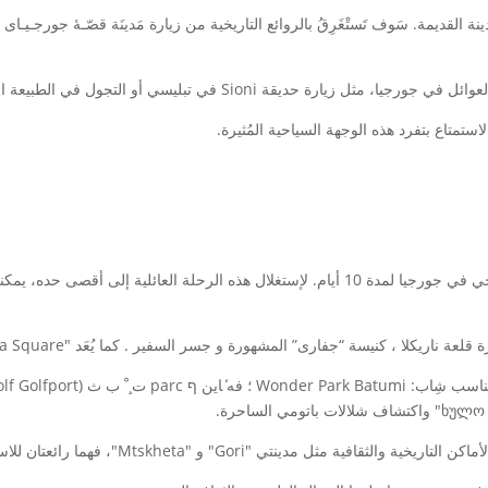
Sioni في تبليسي أو التجول في الطبيعة الخلابة لجبال جورجيا.
بالتأكيد، سأكون سعيداً بمساعدتك في ترتيب جدول سياحي في جورجيا لمدة 10 أيام. لإستغلال هذه
سة “جفاری” المشهورة و جسر السفير . كما يُعَد "Piazza Square" مثالًا رائعًۃ لقصور ریناسانک .
مثل مدينتي "Gori" و "Mtskheta"، فهما رائعتان للاستكشاف.