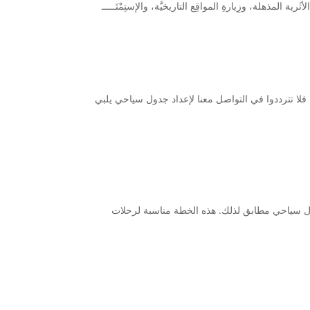
أثَرية المذهلة، وزِيارةِ المواقِع التاریخیَّة، والإستِمْتَـــــ
. فلا تترددوا في التواصل معنا لإعداد جدول سياحي يلبي
 كانت رغبتك في البقاء لمدة 15 يومًا، فسأكون سعيدًا بتقديم جدول سياحي مطابق لذلك. هذه الخطة مناسبة لرحلات