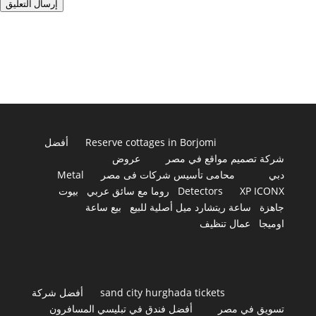
إرسال التعليق
Reserve cottages in Borjomi
أفضل
شركة تصميم مواقع في مصر
عروض
دبي
محامى تأسيس شركات فى مصر
Metal
XP ICONX
Detectors
روما مع سائق عربي
بيوت
جاهزة
ساعة ريتشارد ميل أصلية للبيع
بيع ساعة
اوميجا
عمال تنظيف
sand city hurghada tickets
أفضل شركة
تسويق في مصر
أفضل فندق في تبليسي المسافرون