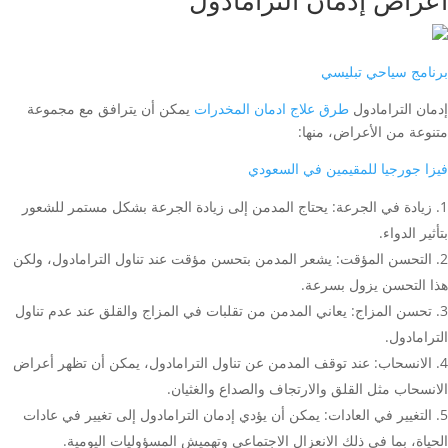
أعراض إدمان الترامادول
برنامج سياحي تبليسي
إدمان الترامادول
طرق علاج ادمان المخدرات
يمكن أن يترافق مع مجموعة
متنوعة من الأعراض، منها:
فيزا جورجيا للمقيمين في السعودي
زيادة في الجرعة: يحتاج المدمن إلى زيادة الجرعة بشكل مستمر للشعور
بتأثير الدواء.
التحسن المؤقت: يشعر المدمن بتحسن مؤقت عند تناول الترامادول، ولكن
هذا التحسن يزول بسرعة.
تحسن المزاج: يعاني المدمن من تقلبات في المزاج والقلق عند عدم تناول
الترامادول.
الانسحاب: عند توقف المدمن عن تناول الترامادول، يمكن أن تظهر أعراض
الانسحاب مثل القلق والارتجاف والصداع والغثيان.
التغيير في العادات: يمكن أن يؤدي إدمان الترامادول إلى تغيير في عادات
الحياة، بما في ذلك الانعزال الاجتماعي وتهميش المسؤوليات اليومية.