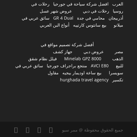
العرب
افضل شركة سياحة في جورجيا
رحلات في
روسيا
رحلات في دبي
عروض شهر عسل
أذربيجان
محامي في جدة
GR 4 Dual
سائق عربي في
ميلانو
بيع سانتوس كارتييه
أنواع البن العربي
أفضل شركة تصميم مواقع في
مصر
عروض دبي
جهاز كشف
الذهب
Minelab GPZ 8000
فيلل نظام شقق
للبيع
AVCI E80
منتجع براجراف جورجيا
سائق عربي في
سويسرا
بيع ساعة اوديمار بيجيه
مقاول
تكسير
hurghada travel agency
جميع الحقوق محفوظة @ ممر سيو