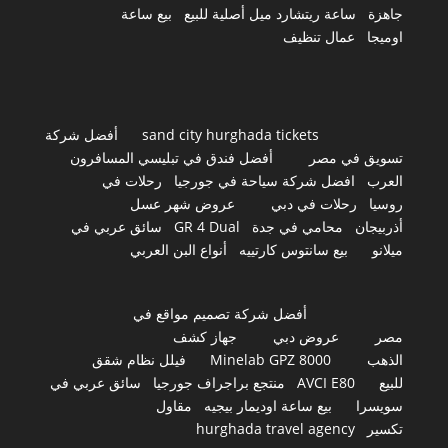
جاهزة
ساعة ريتشارد ميل أصلية للبيع
بيع ساعة
اوميجا
عمال تنظيف
sand city hurghada tickets
أفضل شركة
تسويق في مصر
أفضل فندق في تبليسي المسافرون
العرب
افضل شركة سياحة في جورجيا
رحلات في
روسيا
رحلات في دبي
عروض شهر عسل
أذربيجان
محامي في جدة
GR 4 Dual
سائق عربي في
ميلانو
بيع سانتوس كارتييه
أنواع البن العربي
أفضل شركة تصميم مواقع في
مصر
عروض دبي
جهاز كشف
الذهب
Minelab GPZ 8000
فيلل نظام شقق
للبيع
AVCI E80
منتجع براجراف جورجيا
سائق عربي في
سويسرا
بيع ساعة اوديمار بيجيه
مقاول
تكسير
hurghada travel agency